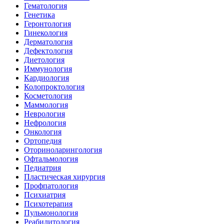
Гематология
Генетика
Геронтология
Гинекология
Дерматология
Дефектология
Диетология
Иммунология
Кардиология
Колопроктология
Косметология
Маммология
Неврология
Нефрология
Онкология
Ортопедия
Оториноларингология
Офтальмология
Педиатрия
Пластическая хирургия
Профпатология
Психиатрия
Психотерапия
Пульмонология
Реабилитология