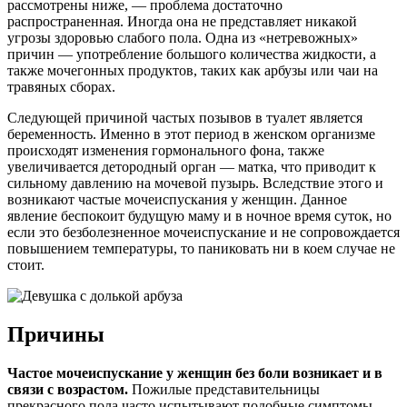
рассмотрены ниже, — проблема достаточно
распространенная. Иногда она не представляет никакой
угрозы здоровью слабого пола. Одна из «нетревожных»
причин — употребление большого количества жидкости, а
также мочегонных продуктов, таких как арбузы или чаи на
травяных сборах.
Следующей причиной частых позывов в туалет является
беременность. Именно в этот период в женском организме
происходят изменения гормонального фона, также
увеличивается детородный орган — матка, что приводит к
сильному давлению на мочевой пузырь. Вследствие этого и
возникают частые мочеиспускания у женщин. Данное
явление беспокоит будущую маму и в ночное время суток, но
если это безболезненное мочеиспускание и не сопровождается
повышением температуры, то паниковать ни в коем случае не
стоит.
Причины
Частое мочеиспускание у женщин без боли возникает и в
связи с возрастом.
Пожилые представительницы
прекрасного пола часто испытывают подобные симптомы,