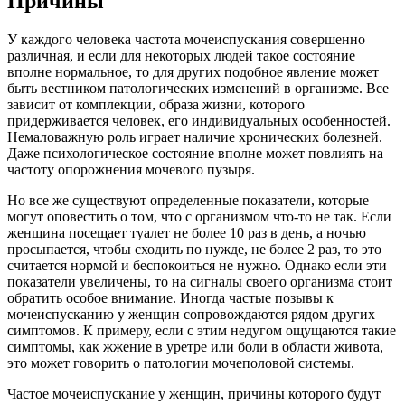
Причины
У каждого человека частота мочеиспускания совершенно
различная, и если для некоторых людей такое состояние
вполне нормальное, то для других подобное явление может
быть вестником патологических изменений в организме. Все
зависит от комплекции, образа жизни, которого
придерживается человек, его индивидуальных особенностей.
Немаловажную роль играет наличие хронических болезней.
Даже психологическое состояние вполне может повлиять на
частоту опорожнения мочевого пузыря.
Но все же существуют определенные показатели, которые
могут оповестить о том, что с организмом что-то не так. Если
женщина посещает туалет не более 10 раз в день, а ночью
просыпается, чтобы сходить по нужде, не более 2 раз, то это
считается нормой и беспокоиться не нужно. Однако если эти
показатели увеличены, то на сигналы своего организма стоит
обратить особое внимание. Иногда частые позывы к
мочеиспусканию у женщин сопровождаются рядом других
симптомов. К примеру, если с этим недугом ощущаются такие
симптомы, как жжение в уретре или боли в области живота,
это может говорить о патологии мочеполовой системы.
Частое мочеиспускание у женщин, причины которого будут