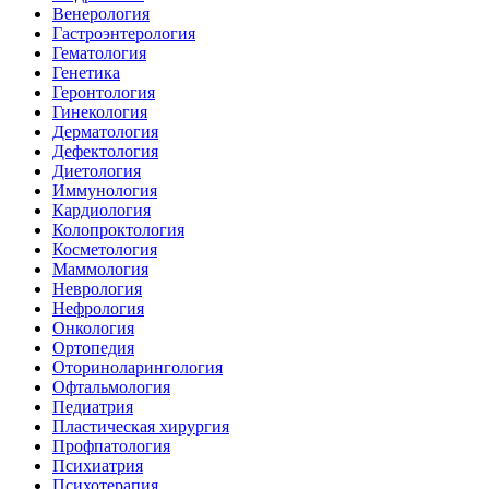
Венерология
Гастроэнтерология
Гематология
Генетика
Геронтология
Гинекология
Дерматология
Дефектология
Диетология
Иммунология
Кардиология
Колопроктология
Косметология
Маммология
Неврология
Нефрология
Онкология
Ортопедия
Оториноларингология
Офтальмология
Педиатрия
Пластическая хирургия
Профпатология
Психиатрия
Психотерапия