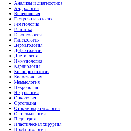
Анализы и диагностика
Андрология
Венерология
Гастроэнтерология
Гематология
Генетика
Геронтология
Гинекология
Дерматология
Дефектология
Диетология
Иммунология
Кардиология
Колопроктология
Косметология
Маммология
Неврология
Нефрология
Онкология
Ортопедия
Оториноларингология
Офтальмология
Педиатрия
Пластическая хирургия
Профпатология