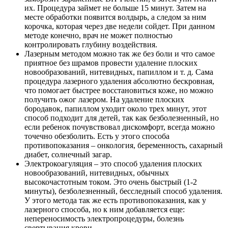
их. Процедура займет не больше 15 минут. Затем на
месте обработки появится волдырь, а следом за ним
корочка, которая через две недели сойдет. При данном
методе конечно, врач не может полностью
контролировать глубину воздействия.
Лазерным методом можно так же без боли и что самое
приятное без шрамов провести удаление плоских
новообразований, нитевидных, папиллом и т. д. Сама
процедура лазерного удаления абсолютно бескровная,
что помогает быстрее восстановиться коже, но можно
получить ожог лазером. На удаление плоских
бородавок, папиллом уходит около трех минут, этот
способ подходит для детей, так как безболезненный, но
если ребенок почувствовал дискомфорт, всегда можно
точечно обезболить. Есть у этого способа
противопоказания – онкология, беременность, сахарный
диабет, солнечный загар.
Электрокоагуляция – это способ удаления плоских
новообразований, нитевидных, обычных
высокочастотным током. Это очень быстрый (1-2
минуты), безболезненный, бесследный способ удаления.
У этого метода так же есть противопоказания, как у
лазерного способа, но к ним добавляется еще:
непереносимость электропроцедуры, болезнь
свертывания крови.