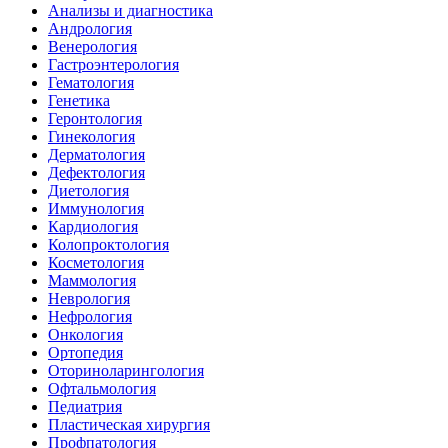
Анализы и диагностика
Андрология
Венерология
Гастроэнтерология
Гематология
Генетика
Геронтология
Гинекология
Дерматология
Дефектология
Диетология
Иммунология
Кардиология
Колопроктология
Косметология
Маммология
Неврология
Нефрология
Онкология
Ортопедия
Оториноларингология
Офтальмология
Педиатрия
Пластическая хирургия
Профпатология