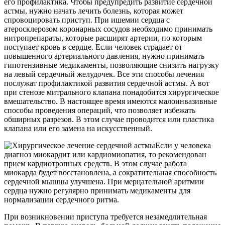
его профилактика. Чтобы предупредить развитие сердечной
астмы, нужно начать лечить болезнь, которая может
спровоцировать приступ. При ишемии сердца с
атеросклерозом коронарных сосудов необходимо принимать
нитропрепараты, которые расширят артерии, по которым
поступает кровь в сердце. Если человек страдает от
повышенного артериального давления, нужно принимать
гипотензивные медикаменты, позволяющие снизить нагрузку
на левый сердечный желудочек. Все эти способы лечения
послужат профилактикой развития сердечной астмы. А вот
при стенозе митрального клапана понадобится хирургическое
вмешательство. В настоящее время имеются малоинвазивные
способы проведения операций, что позволяет избежать
обширных разрезов. В этом случае проводится или пластика
клапана или его замена на искусственный.
Если у человека
диагноз миокардит или кардиомиопатия, то рекомендован
прием кардиотропных средств. В этом случае работа
миокарда будет восстановлена, а сократительная способность
сердечной мышцы улучшена. При мерцательной аритмии
сердца нужно регулярно принимать медикаменты для
нормализации сердечного ритма.
При возникновении приступа требуется незамедлительная