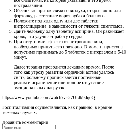
все симптомы, на которые указывает в это время
пострадавший.
Обеспечьте приток свежего воздуха, открыв окно или
форточку, расстегните ворот рубахи больного.
Положите под язык одну или две таблетки
нитроглицерина, в зависимости от тяжести симптомов.
Дайте человеку одну таблетку аспирина. Он разжижает
кровь, что улучшает работу сердца.
При отсутствии эффекта от нитроглицерина,
необходимо принять его повторно. В момент приступа
допустимо принимать до 5 таблеток с интервалом в 5-10
минут.
Далее терапия проводится лечащим врачом. После
того как угрозу развития сердечной астмы удалось
снять, больному прописывается постельный
режим и ограничение или полное отсутствие
эмоциональных нагрузок.
https://www.youtube.com/watch?v=27Ufdk9dqoQ
Госпитализация осуществляется, как правило, в крайне
тяжелых случаях.
Добавить комментарий