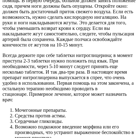
помощь. В первую очередь, больной должен занять положение
сидя, причем ноги должны быть опущены. Откройте окно:
должен быть достаточный приток свежего воздуха. Если есть
возможность, нужно сделать кислородную ингаляцию. На
руки и ноги накладываются жгуты. Это делается для того,
чтобы уменьшить возврат крови к сердцу. Если вы
накладываете жгут самостоятельно, следите, чтобы пульсация
артерий была сохранена. Каждые полчаса освобождайте
конечности от жгутов на 10-15 минут.
Всегда держите при себе таблетки нитроглицерина; в момент
приступа 2-3 таблетки нужно положить под язык. При
необходимости, через 5-10 минут следует принять еще
несколько таблеток. И так два-три раза. В настоящее время
препарат нитроглицерина выпускается в спрее, что очень
удобно в использовании. Первая помощь на этом закончена, а
остальную терапию необходимо проводить в
стационаре. Примерное лечение, которое может назначить
врач:
Мочегонные препараты.
Средства против астмы.
Сердечные гликозиды.
Возможно подкожное введение морфина или его
производных, что устранит выраженное беспокойство в
момент приступа.