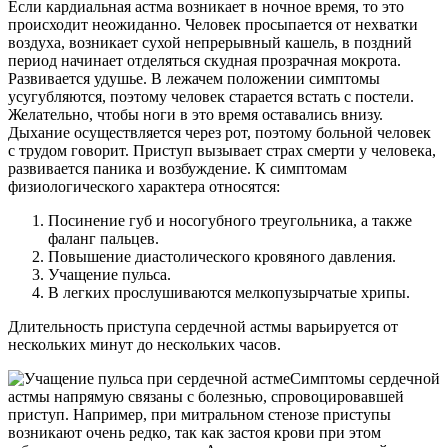
Если кардиальная астма возникает в ночное время, то это
происходит неожиданно. Человек просыпается от нехватки
воздуха, возникает сухой непрерывный кашель, в поздний
период начинает отделяться скудная прозрачная мокрота.
Развивается удушье. В лежачем положении симптомы
усугубляются, поэтому человек старается встать с постели.
Желательно, чтобы ноги в это время оставались внизу.
Дыхание осуществляется через рот, поэтому больной человек
с трудом говорит. Приступ вызывает страх смерти у человека,
развивается паника и возбуждение. К симптомам
физиологического характера относятся:
Посинение губ и носогубного треугольника, а также
фаланг пальцев.
Повышение диастолического кровяного давления.
Учащение пульса.
В легких прослушиваются мелкопузырчатые хрипы.
Длительность приступа сердечной астмы варьируется от
нескольких минут до нескольких часов.
Симптомы сердечной
астмы напрямую связаны с болезнью, спровоцировавшей
приступ. Например, при митральном стенозе приступы
возникают очень редко, так как застоя крови при этом