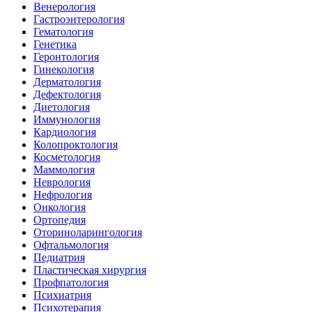
Венерология
Гастроэнтерология
Гематология
Генетика
Геронтология
Гинекология
Дерматология
Дефектология
Диетология
Иммунология
Кардиология
Колопроктология
Косметология
Маммология
Неврология
Нефрология
Онкология
Ортопедия
Оториноларингология
Офтальмология
Педиатрия
Пластическая хирургия
Профпатология
Психиатрия
Психотерапия