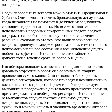
лечения детей, нужно только правильно подобрать их
дозировку.
Среди пероральных лекарств можно отметить Преднизолон и
Урбазон. Они помогают лечить бронхиальную астму тогда,
когда ингаляторы не помогают в должной мере улучшить
состояние здоровья пациента. Но все же от длительного
использования подобных лекарственных средств следует
воздержаться, особенно когда осуществляется лечение
ребенка. Обусловлено это тем, что вышеперечисленные
вещества приведут к задержке роста малыша, изменению его
психоэмоционального состояния и возникновению других
побочных эффектов. Использование этих таблеток
допускается в течение срока не более 7-10 дней.
Ингибиторы появились относительно недавно и позволяют
довольно эффективно бороться с болезнью на стадиях
проявления сухого кашля. Они позволяют блокировать
действие лейкотриенов, которые приводят к возникновению
воспалительного процесса. Прием ингибиторов следует
выполнять в продолжение длительного промежутка времени,
при этом делать это необходимо регулярно. Использование
бета-агонистов следует сочетать с приемом других
лекарственных средств. Это позволяет подавить не только
сухой, но и мокрый кашель и увеличить временной интервал
между приступами до 12 часов.