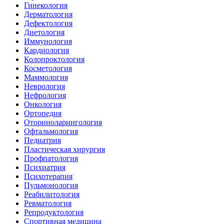
Гинекология
Дерматология
Дефектология
Диетология
Иммунология
Кардиология
Колопроктология
Косметология
Маммология
Неврология
Нефрология
Онкология
Ортопедия
Оториноларингология
Офтальмология
Педиатрия
Пластическая хирургия
Профпатология
Психиатрия
Психотерапия
Пульмонология
Реабилитология
Ревматология
Репродуктология
Спортивная медицина