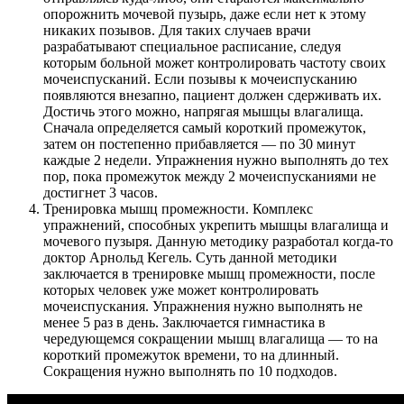
опорожнить мочевой пузырь, даже если нет к этому
никаких позывов. Для таких случаев врачи
разрабатывают специальное расписание, следуя
которым больной может контролировать частоту своих
мочеиспусканий. Если позывы к мочеиспусканию
появляются внезапно, пациент должен сдерживать их.
Достичь этого можно, напрягая мышцы влагалища.
Сначала определяется самый короткий промежуток,
затем он постепенно прибавляется — по 30 минут
каждые 2 недели. Упражнения нужно выполнять до тех
пор, пока промежуток между 2 мочеиспусканиями не
достигнет 3 часов.
Тренировка мышц промежности. Комплекс
упражнений, способных укрепить мышцы влагалища и
мочевого пузыря. Данную методику разработал когда-то
доктор Арнольд Кегель. Суть данной методики
заключается в тренировке мышц промежности, после
которых человек уже может контролировать
мочеиспускания. Упражнения нужно выполнять не
менее 5 раз в день. Заключается гимнастика в
чередующемся сокращении мышц влагалища — то на
короткий промежуток времени, то на длинный.
Сокращения нужно выполнять по 10 подходов.