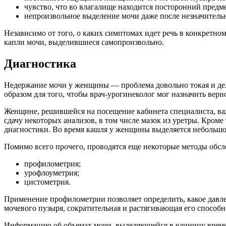
чувство, что во влагалище находится посторонний предме
непроизвольное выделение мочи даже после незначительн
Независимо от того, о каких симптомах идет речь в конкретно
капли мочи, выделившиеся самопроизвольно.
Диагностика
Недержание мочи у женщины — проблема довольно токая и дел
образом для того, чтобы врач-урогинеколог мог назначить верн
Женщине, решившейся на посещение кабинета специалиста, важ
сдачу некоторых анализов, в том числе мазок из уретры. Кроме
диагностики. Во время кашля у женщины выделяется небольшое
Помимо всего прочего, проводятся еще некоторые методы обсл
профилометрия;
урофлоуметрия;
цистометрия.
Применение профилометрии позволяет определить, какое давлен
мочевого пузыря, сократительная и растягивающая его способн
Информацию об объемах мочи, выделяющейся в единицу времен