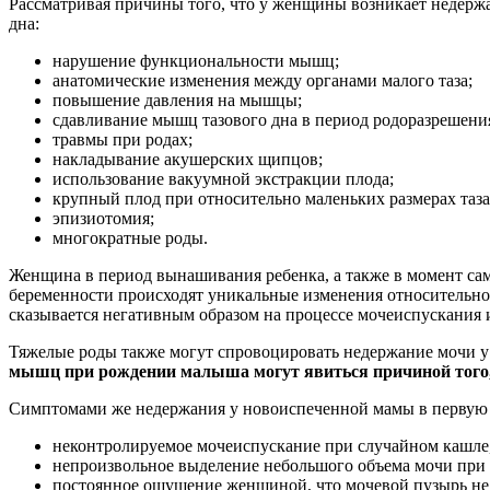
Рассматривая причины того, что у женщины возникает недерж
дна:
нарушение функциональности мышц;
анатомические изменения между органами малого таза;
повышение давления на мышцы;
сдавливание мышц тазового дна в период родоразрешени
травмы при родах;
накладывание акушерских щипцов;
использование вакуумной экстракции плода;
крупный плод при относительно маленьких размерах таза
эпизиотомия;
многократные роды.
Женщина в период вынашивания ребенка, а также в момент сам
беременности происходят уникальные изменения относительно 
сказывается негативным образом на процессе мочеиспускания 
Тяжелые роды также могут спровоцировать недержание мочи 
мышц при рождении малыша могут явиться причиной того, 
Симптомами же недержания у новоиспеченной мамы в первую о
неконтролируемое мочеиспускание при случайном кашле,
непроизвольное выделение небольшого объема мочи при
постоянное ощущение женщиной, что мочевой пузырь не