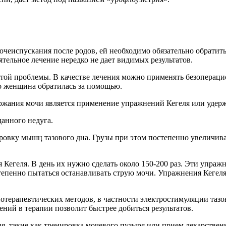
очеиспускания после родов, ей необходимо обязательно обрати
тельное лечение нередко не дает видимых результатов.
этой проблемы. В качестве лечения можно применять безопераци
но женщина обратилась за помощью.
жания мочи является применение упражнений Кегеля или удерж
данного недуга.
ировку мышц тазового дна. Грузы при этом постепенно увеличива
егеля. В день их нужно сделать около 150-200 раз. Эти упра
епенно пытаться останавливать струю мочи. Упражнения Кегеля
отерапевтических методов, в частности электростимуляции тазо
ий в терапии позволит быстрее добиться результатов.
я, такие как тренировка мочевого пузыря или прием лекарствен