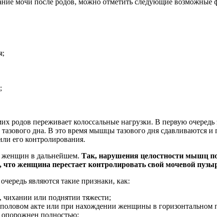
ание мочи после родов, можно отметить следующие возможные ф
я;
;
их родов переживает колоссальные нагрузки. В первую очередь 
тазового дна. В это время мышцы тазового дня сдавливаются и 
или его контролирования.
у женщин в дальнейшем.
Так, нарушения целостности мышц п
что женщина перестает контролировать свой мочевой пузыр
чередь являются такие признаки, как:
 чихании или поднятии тяжести;
 половом акте или при нахождении женщины в горизонтальном 
 опорожнен полностью;