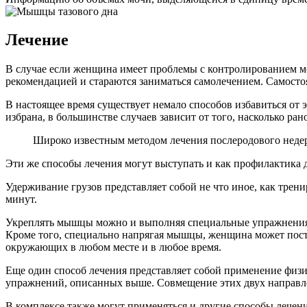
Лечение
В случае если женщина имеет проблемы с контролированием м
рекомендацией и стараются заниматься самолечением. Самостоя
В настоящее время существует немало способов избавиться от 
избрана, в большинстве случаев зависит от того, насколько ра
Широко известным методом лечения послеродового недер
Эти же способы лечения могут выступать и как профилактика 
Удерживание грузов представляет собой не что иное, как трен
минут.
Укреплять мышцы можно и выполняя специальные упражнения К
Кроме того, специально напрягая мышцы, женщина может пост
окружающих в любом месте и в любое время.
Еще один способ лечения представляет собой применение физи
упражнений, описанных выше. Совмещение этих двух направлен
В комплексе также могут применяться и другие способы лечени