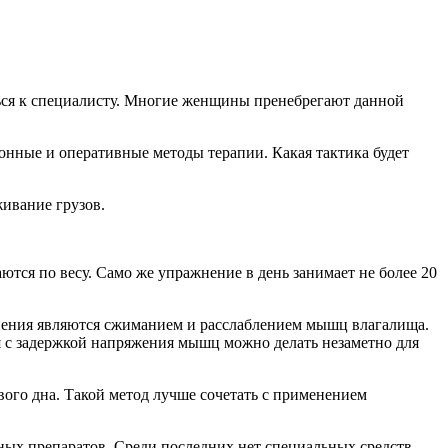
ться к специалисту. Многие женщины пренебрегают данной
онные и оперативные методы терапии. Какая тактика будет
ивание грузов.
ются по весу. Само же упражнение в день занимает не более 20
жнения являются сжиманием и расслаблением мышц влагалища.
 с задержкой напряжения мышц можно делать незаметно для
вого дна. Такой метод лучше сочетать с применением
ных препаратов. Среди последних нет специальных средств,