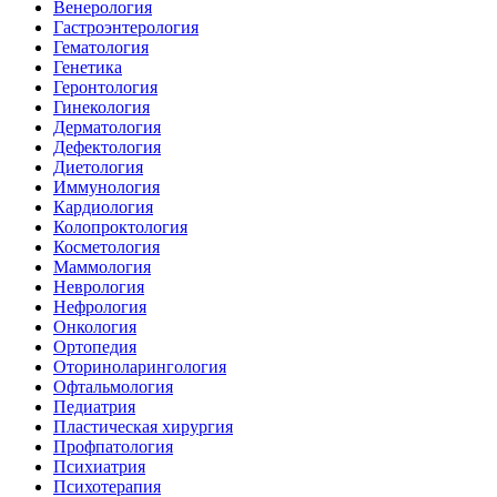
Венерология
Гастроэнтерология
Гематология
Генетика
Геронтология
Гинекология
Дерматология
Дефектология
Диетология
Иммунология
Кардиология
Колопроктология
Косметология
Маммология
Неврология
Нефрология
Онкология
Ортопедия
Оториноларингология
Офтальмология
Педиатрия
Пластическая хирургия
Профпатология
Психиатрия
Психотерапия