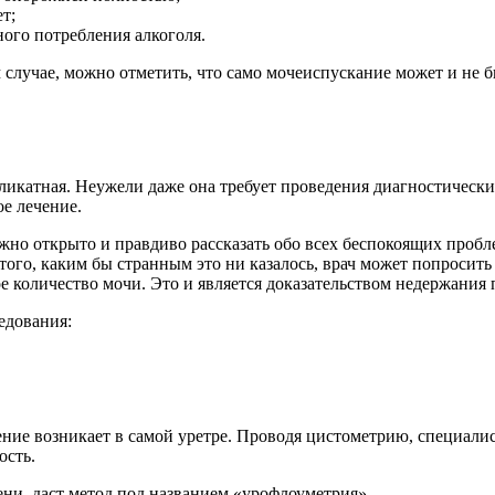
т;
ого потребления алкоголя.
м случае, можно отметить, что само мочеиспускание может и не
икатная. Неужели даже она требует проведения диагностически
ое лечение.
но открыто и правдиво рассказать обо всех беспокоящих пробл
 того, каким бы странным это ни казалось, врач может попросит
 количество мочи. Это и является доказательством недержания 
едования:
ие возникает в самой уретре. Проводя цистометрию, специалист
ость.
и, даст метод под названием «урофлоуметрия».