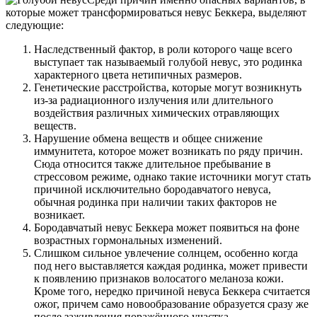
которые может трансформироваться невус Беккера, выделяют
следующие:
Наследственный фактор, в роли которого чаще всего
выступает так называемый голубой невус, это родинка
характерного цвета нетипичных размеров.
Генетические расстройства, которые могут возникнуть
из-за радиационного излучения или длительного
воздействия различных химических отравляющих
веществ.
Нарушение обмена веществ и общее снижение
иммунитета, которое может возникать по ряду причин.
Сюда относится также длительное пребывание в
стрессовом режиме, однако такие источники могут стать
причиной исключительно бородавчатого невуса,
обычная родинка при наличии таких факторов не
возникает.
Бородавчатый невус Беккера может появиться на фоне
возрастных гормональных изменений.
Слишком сильное увлечение солнцем, особенно когда
под него выставляется каждая родинка, может привести
к появлению признаков волосатого меланоза кожи.
Кроме того, нередко причиной невуса Беккера считается
ожог, причем само новообразование образуется сразу же
после заживления поражённого участка.