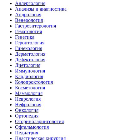
Аллергология
Анализы и диагностика
Андрология
Венерология
Гастроэнтерология
Гематология
Генетика
Геронтология
Гинекология
Дерматология
Дефектология
Диетология
Иммунология
Кардиология
Колопроктология
Косметология
Маммология
Неврология
Нефрология
Онкология
Ортопедия
Оториноларингология
Офтальмология
Педиатрия
Пластическая хирургия