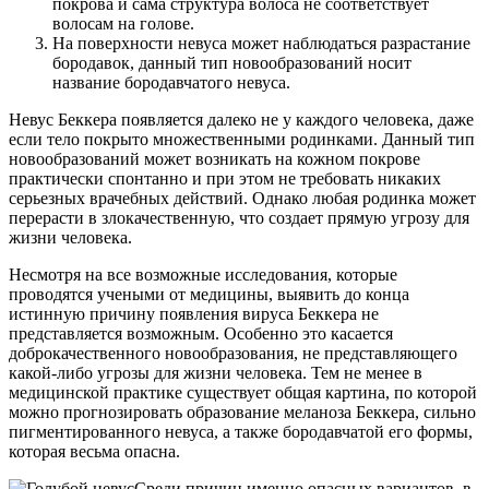
покрова и сама структура волоса не соответствует
волосам на голове.
На поверхности невуса может наблюдаться разрастание
бородавок, данный тип новообразований носит
название бородавчатого невуса.
Невус Беккера появляется далеко не у каждого человека, даже
если тело покрыто множественными родинками. Данный тип
новообразований может возникать на кожном покрове
практически спонтанно и при этом не требовать никаких
серьезных врачебных действий. Однако любая родинка может
перерасти в злокачественную, что создает прямую угрозу для
жизни человека.
Несмотря на все возможные исследования, которые
проводятся учеными от медицины, выявить до конца
истинную причину появления вируса Беккера не
представляется возможным. Особенно это касается
доброкачественного новообразования, не представляющего
какой-либо угрозы для жизни человека. Тем не менее в
медицинской практике существует общая картина, по которой
можно прогнозировать образование меланоза Беккера, сильно
пигментированного невуса, а также бородавчатой его формы,
которая весьма опасна.
Среди причин именно опасных вариантов, в