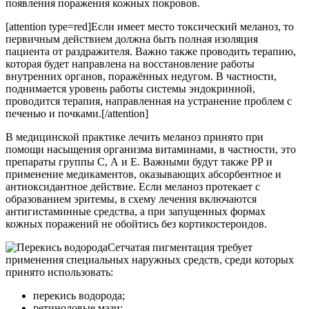
появления поражения кожных покровов.
[attention type=red]Если имеет место токсический меланоз, то
первичным действием должна быть полная изоляция
пациента от раздражителя. Важно также проводить терапию,
которая будет направлена на восстановление работы
внутренних органов, поражённых недугом. В частности,
поднимается уровень работы системы эндокринной,
проводится терапия, направленная на устранение проблем с
печенью и почками.[/attention]
В медицинской практике лечить меланоз принято при
помощи насыщения организма витаминами, в частности, это
препараты группы С, А и Е. Важными будут также РР и
применение медикаментов, оказывающих абсорбентное и
антиоксидантное действие. Если меланоз протекает с
образованием эритемы, в схему лечения включаются
антигистаминные средства, а при запущенных формах
кожных поражений не обойтись без кортикостероидов.
Сетчатая пигментация требует
применения специальных наружных средств, среди которых
принято использовать:
перекись водорода;
ретиноловые мази;