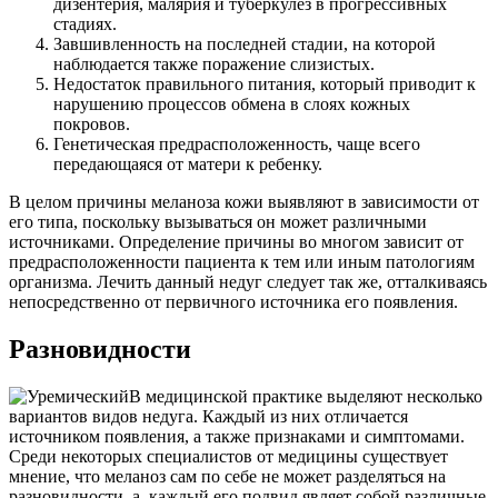
дизентерия, малярия и туберкулёз в прогрессивных
стадиях.
Завшивленность на последней стадии, на которой
наблюдается также поражение слизистых.
Недостаток правильного питания, который приводит к
нарушению процессов обмена в слоях кожных
покровов.
Генетическая предрасположенность, чаще всего
передающаяся от матери к ребенку.
В целом причины меланоза кожи выявляют в зависимости от
его типа, поскольку вызываться он может различными
источниками. Определение причины во многом зависит от
предрасположенности пациента к тем или иным патологиям
организма. Лечить данный недуг следует так же, отталкиваясь
непосредственно от первичного источника его появления.
Разновидности
В медицинской практике выделяют несколько
вариантов видов недуга. Каждый из них отличается
источником появления, а также признаками и симптомами.
Среди некоторых специалистов от медицины существует
мнение, что меланоз сам по себе не может разделяться на
разновидности, а каждый его подвид являет собой различные