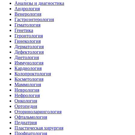
Анализы и диагностика
Андрология
Венерология
Гастроэнтерология
Гематология
Генетика
Геронтология
Гинекология
Дерматология
Дефектология
Диетология
Иммунология
Кардиология
Колопроктология
Косметология
Маммология
Неврология
Нефрология
Онкология
Ортопедия
Оториноларингология
Офтальмология
Педиатрия
Пластическая хирургия
Профпатология