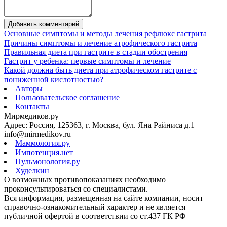
Добавить комментарий
Основные симптомы и методы лечения рефлюкс гастрита
Причины симптомы и лечение атрофического гастрита
Правильная диета при гастрите в стадии обострения
Гастрит у ребенка: первые симптомы и лечение
Какой должна быть диета при атрофическом гастрите с
пониженной кислотностью?
Авторы
Пользовательское соглашение
Контакты
Мирмедиков.ру
Адрес: Россия, 125363, г. Москва, бул. Яна Райниса д.1
info@mirmedikov.ru
Маммология.ру
Импотенция.нет
Пульмонология.ру
Худелкин
О возможных противопоказаниях необходимо
проконсультироваться со специалистами.
Вся информация, размещенная на сайте компании, носит
справочно-ознакомительный характер и не является
публичной офертой в соответствии со ст.437 ГК РФ