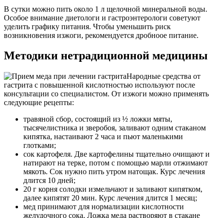
В сутки можно пить около 1 л щелочной минеральной воды.
Особое внимание диетологи и гастроэнтерологи советуют
уделить графику питания. Чтобы уменьшить риск
возникновения изжоги, рекомендуется дробноое питание.
Методики нетрадиционной медицины
Народные средства от
гастрита с повышенной кислотностью используют после
консультации со специалистом. От изжоги можно применять
следующие рецепты:
травяной сбор, состоящий из ½ ложки мяты,
тысячелистника и зверобоя, заливают одним стаканом
кипятка, настаивают 2 часа и пьют маленькими
глотками;
сок картофеля. Две картофелины тщательно очищают и
натирают на терке, потом с помощью марли отжимают
мякоть. Сок нужно пить утром натощак. Курс лечения
длится 10 дней;
20 г корня солодки измельчают и заливают кипятком,
далее кипятят 20 мин. Курс лечения длится 1 месяц;
мед принимают для нормализации кислотности
желудочного сока. Ложка меда растворяют в стакане