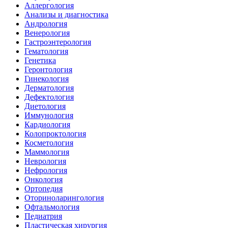
Аллергология
Анализы и диагностика
Андрология
Венерология
Гастроэнтерология
Гематология
Генетика
Геронтология
Гинекология
Дерматология
Дефектология
Диетология
Иммунология
Кардиология
Колопроктология
Косметология
Маммология
Неврология
Нефрология
Онкология
Ортопедия
Оториноларингология
Офтальмология
Педиатрия
Пластическая хирургия