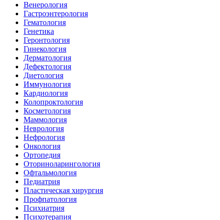
Венерология
Гастроэнтерология
Гематология
Генетика
Геронтология
Гинекология
Дерматология
Дефектология
Диетология
Иммунология
Кардиология
Колопроктология
Косметология
Маммология
Неврология
Нефрология
Онкология
Ортопедия
Оториноларингология
Офтальмология
Педиатрия
Пластическая хирургия
Профпатология
Психиатрия
Психотерапия