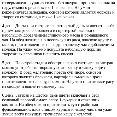
из вермишели, куриная голень без шкурки, приготовленная на
пару, немного риса и всего 1 чашка чая. На ужин
рекомендуется запеканка, основой которой является морковь и
творог со сметаной, а также 1 чашка чая.
4 день. Диета при гастрите на четвертый день включает в себя
прием завтрака, состоящего из протертой овсянки с
небольшим добавлением сливочного масла и ромашкового
чая. На обед желательно поесть суп из риса, ячневую крупу с
мясом, приготовленные на пару, и чашечку чая с добавлением
молока. На ужин можно покушать небольшую порцию
творожных вареников и выпить киселя.
5 день. На острой стадии обострившегося гастрита на завтрак
можно употреблять творожную запеканку и чашку кофе с
молоком. В обед желательно поесть суп-пюре, основой
которого является брокколи, картофельно-мясные зразы,
приготовленные на пару, и компот. На ужин приготовьте рагу
из овощей и выпейте чашечку чая.
6 день. Завтрак на шестой день диеты включает в себя
белковый паровой омлет, всего 1 сухарик и стаканчик
компота. На обед можно приготовить суп с рыбными
фрикадельками, плов с мясом курицы и чашку чая, а на ужин
лучше всего покушать гречневую кашу с котлетой,