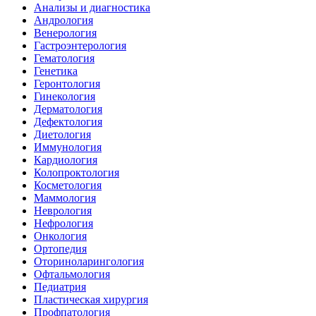
Анализы и диагностика
Андрология
Венерология
Гастроэнтерология
Гематология
Генетика
Геронтология
Гинекология
Дерматология
Дефектология
Диетология
Иммунология
Кардиология
Колопроктология
Косметология
Маммология
Неврология
Нефрология
Онкология
Ортопедия
Оториноларингология
Офтальмология
Педиатрия
Пластическая хирургия
Профпатология