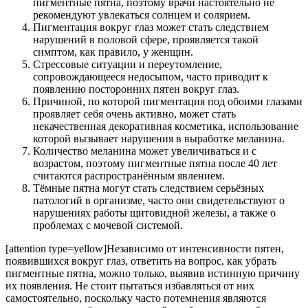
пигментные пятна, поэтому врачи настоятельно не
рекомендуют увлекаться солнцем и солярием.
Пигментация вокруг глаз может стать следствием
нарушений в половой сфере, проявляется такой
симптом, как правило, у женщин.
Стрессовые ситуации и переутомление,
сопровождающееся недосыпом, часто приводит к
появлению посторонних пятен вокруг глаз.
Причиной, по которой пигментация под обоими глазами
проявляет себя очень активно, может стать
некачественная декоративная косметика, использование
которой вызывает нарушения в выработке меланина.
Количество меланина может увеличиваться и с
возрастом, поэтому пигментные пятна после 40 лет
считаются распространённым явлением.
Тёмные пятна могут стать следствием серьёзных
патологий в организме, часто они свидетельствуют о
нарушениях работы щитовидной железы, а также о
проблемах с мочевой системой.
[attention type=yellow]Независимо от интенсивности пятен,
появившихся вокруг глаз, ответить на вопрос, как убрать
пигментные пятна, можно только, выявив истинную причину
их появления. Не стоит пытаться избавляться от них
самостоятельно, поскольку часто потемнения являются