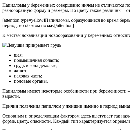
Папилломы у беременных совершенно ничем не отличаются по 
разнообразную форму и размеры. По цвету также различны – от
[attention type=yellow]Папилломы, образующиеся во время бере
период, но об этом позже.[/attention]
К местам локализации новообразований у беременных относятс
шея;
подмышечная область;
грудь и зона декольте;
живот;
паховая часть;
половые органы.
Папилломы имеют некоторые особенности при беременности – б
вырасти.
Причин появления папиллом у женщин именно в период вынашив
Основным и определяющим фактором здесь выступает так назы
форме, цвету, опасности. Каждый тип характеризуется опреде