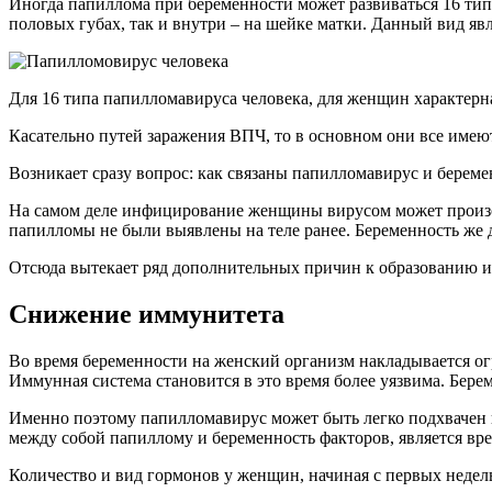
Иногда папиллома при беременности может развиваться 16 тип
половых губах, так и внутри – на шейке матки. Данный вид яв
Для 16 типа папилломавируса человека, для женщин характерн
Касательно путей заражения ВПЧ, то в основном они все имею
Возникает сразу вопрос: как связаны папилломавирус и береме
На самом деле инфицирование женщины вирусом может произо
папилломы не были выявлены на теле ранее. Беременность же д
Отсюда вытекает ряд дополнительных причин к образованию 
Снижение иммунитета
Во время беременности на женский организм накладывается огр
Иммунная система становится в это время более уязвима. Бере
Именно поэтому папилломавирус может быть легко подхвачен и
между собой папиллому и беременность факторов, является в
Количество и вид гормонов у женщин, начиная с первых недель