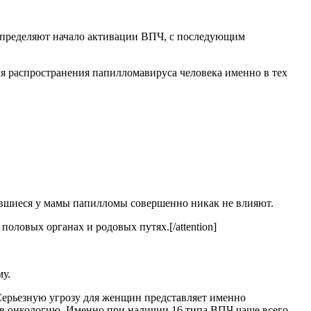
е определяют начало активации ВПЧ, с последующим
для распространения папилломавируса человека именно в тех
вившиеся у мамы папилломы совершенно никак не влияют.
половых органах и родовых путях.[/attention]
му.
Серьезную угрозу для женщин представляет именно
а в онкологию. Именно при наличии 16 типа ВПЧ чаще всего