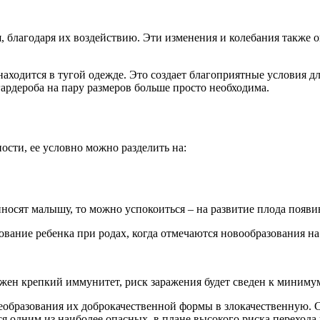
ся, благодаря их воздействию. Эти изменения и колебания такж
 находится в тугой одежде. Это создает благоприятные условия 
гардероба на пару размеров больше просто необходима.
сти, ее условно можно разделить на:
риносят малышу, то можно успокоиться – на развитие плода поя
ование ребенка при родах, когда отмечаются новообразования на 
ожен крепкий иммунитет, риск заражения будет сведен к миниму
образования их доброкачественной формы в злокачественную. 
я одним из наиболее опасных, в плане высокого риска переход