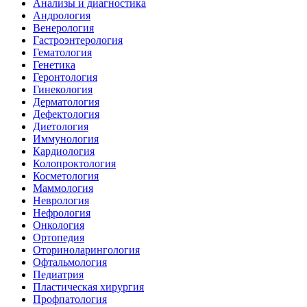
Анализы и диагностика
Андрология
Венерология
Гастроэнтерология
Гематология
Генетика
Геронтология
Гинекология
Дерматология
Дефектология
Диетология
Иммунология
Кардиология
Колопроктология
Косметология
Маммология
Неврология
Нефрология
Онкология
Ортопедия
Оториноларингология
Офтальмология
Педиатрия
Пластическая хирургия
Профпатология