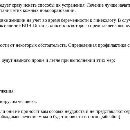
дует сразу искать способы их устранения. Лечение лучше начать 
стания этих кожных новообразований.
вке женщин на учет во время беременности к гинекологу. В слу
ь наличие ВПЧ 16 типа, опасность которого представлена выше.
мости от некоторых обстоятельств. Определенная профилактика 
, будут намного проще и легче при выполнении этих мер:
ужения;
вирусом человека.
 если они не приносят вам особых неудобств и не представляют се
ходимое лечение можно будет провести и после.[/attention]