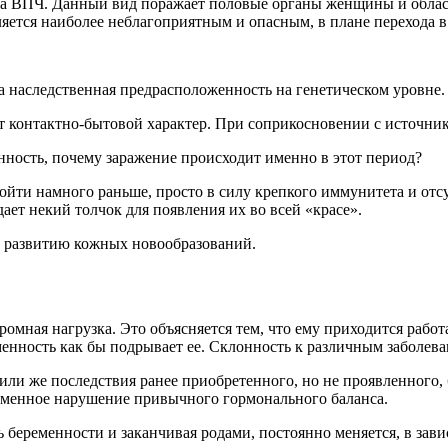
а ВПЧ. Данный вид поражает половые органы женщины и область
ляется наиболее неблагоприятным и опасным, в плане перехода 
а наследственная предрасположенность на генетическом уровне.
т контактно-бытовой характер. При соприкосновении с источник
нность, почему заражение происходит именно в этот период?
йти намного раньше, просто в силу крепкого иммунитета и от
ает некий толчок для появления их во всей «красе».
и развитию кожных новообразований.
омная нагрузка. Это объясняется тем, что ему приходится рабо
менность как бы подрывает ее. Склонность к различным заболева
ли же последствия ранее приобретенного, но не проявленного,
ременное нарушение привычного гормонального баланса.
 беременности и заканчивая родами, постоянно меняется, в зави