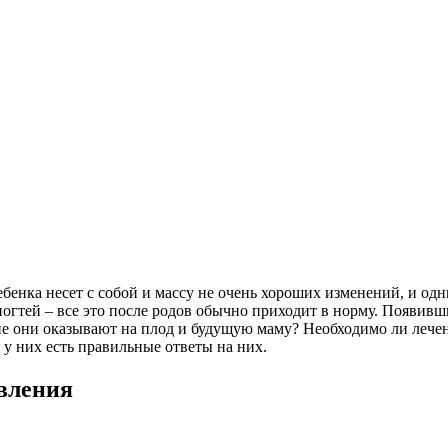
енка несет с собой и массу не очень хороших изменений, и од
гтей – все это после родов обычно приходит в норму. Появивши
ние они оказывают на плод и будущую маму? Необходимо ли лечен
 у них есть правильные ответы на них.
вления