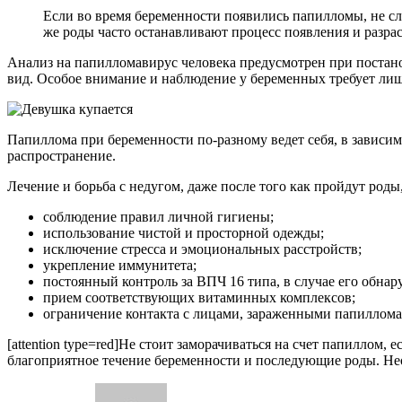
Если во время беременности появились папилломы, не сле
же роды часто останавливают процесс появления и разра
Анализ на папилломавирус человека предусмотрен при постано
вид. Особое внимание и наблюдение у беременных требует лиш
Папиллома при беременности по-разному ведет себя, в зависи
распространение.
Лечение и борьба с недугом, даже после того как пройдут роды
соблюдение правил личной гигиены;
использование чистой и просторной одежды;
исключение стресса и эмоциональных расстройств;
укрепление иммунитета;
постоянный контроль за ВПЧ 16 типа, в случае его обнар
прием соответствующих витаминных комплексов;
ограничение контакта с лицами, зараженными папиллома
[attention type=red]Не стоит заморачиваться на счет папиллом,
благоприятное течение беременности и последующие роды. Необ