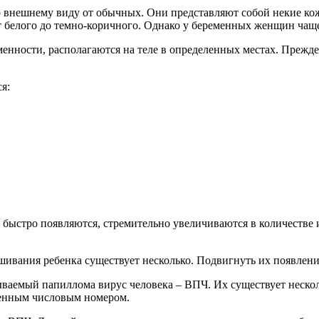
внешнему виду от обычных. Они представляют собой некие кож
 белого до темно-коричного. Однако у беременных женщин чаще 
менности, располагаются на теле в определенных местах. Прежде
я:
ыстро появляются, стремительно увеличиваются в количестве и
ания ребенка существует несколько. Подвигнуть их появление 
ваемый папиллома вирус человека – ВПЧ. Их существует нескол
ленным числовым номером.