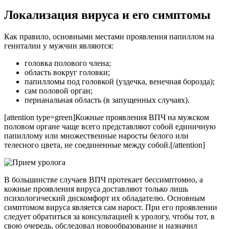
Локализация вируса и его симптомы
Как правило, основными местами проявления папиллом на
гениталии у мужчин являются:
головка полового члена;
область вокруг головки;
папилломы под головкой (уздечка, венечная борозда);
сам половой орган;
перианальная область (в запущенных случаях).
[attention type=green]Кожные проявления ВПЧ на мужском
половом органе чаще всего представляют собой единичную
папиллому или множественные наросты белого или
телесного цвета, не соединенные между собой.[/attention]
В большинстве случаев ВПЧ протекает бессимптомно, а
кожные проявления вируса доставляют только лишь
психологический дискомфорт их обладателю. Основным
симптомом вируса является сам нарост. При его проявлении
следует обратиться за консультацией к урологу, чтобы тот, в
свою очередь, обследовал новообразование и назначил