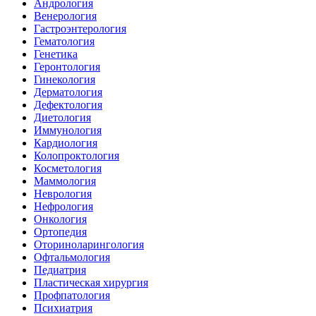
Андрология
Венерология
Гастроэнтерология
Гематология
Генетика
Геронтология
Гинекология
Дерматология
Дефектология
Диетология
Иммунология
Кардиология
Колопроктология
Косметология
Маммология
Неврология
Нефрология
Онкология
Ортопедия
Оториноларингология
Офтальмология
Педиатрия
Пластическая хирургия
Профпатология
Психиатрия