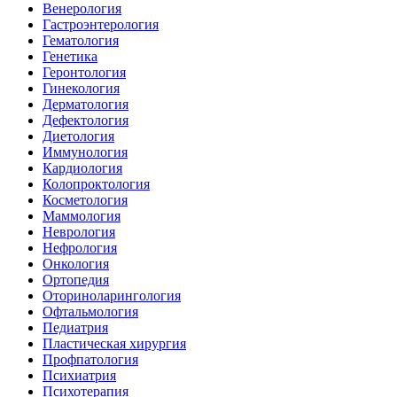
Венерология
Гастроэнтерология
Гематология
Генетика
Геронтология
Гинекология
Дерматология
Дефектология
Диетология
Иммунология
Кардиология
Колопроктология
Косметология
Маммология
Неврология
Нефрология
Онкология
Ортопедия
Оториноларингология
Офтальмология
Педиатрия
Пластическая хирургия
Профпатология
Психиатрия
Психотерапия