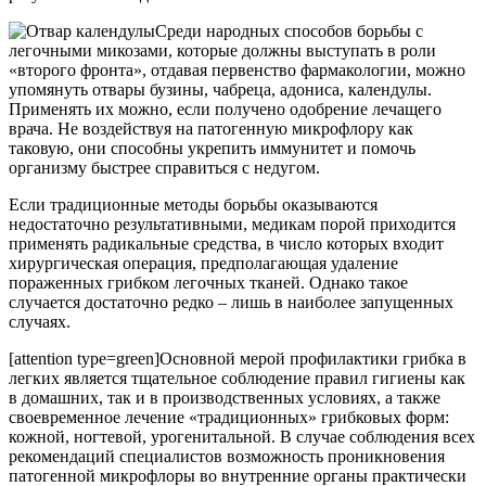
Среди народных способов борьбы с
легочными микозами, которые должны выступать в роли
«второго фронта», отдавая первенство фармакологии, можно
упомянуть отвары бузины, чабреца, адониса, календулы.
Применять их можно, если получено одобрение лечащего
врача. Не воздействуя на патогенную микрофлору как
таковую, они способны укрепить иммунитет и помочь
организму быстрее справиться с недугом.
Если традиционные методы борьбы оказываются
недостаточно результативными, медикам порой приходится
применять радикальные средства, в число которых входит
хирургическая операция, предполагающая удаление
пораженных грибком легочных тканей. Однако такое
случается достаточно редко – лишь в наиболее запущенных
случаях.
[attention type=green]Основной мерой профилактики грибка в
легких является тщательное соблюдение правил гигиены как
в домашних, так и в производственных условиях, а также
своевременное лечение «традиционных» грибковых форм:
кожной, ногтевой, урогенитальной. В случае соблюдения всех
рекомендаций специалистов возможность проникновения
патогенной микрофлоры во внутренние органы практически