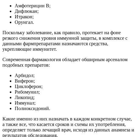
Амфотерицин В;
Дифлюкан;
Итракон;
Орунгал.
Поскольку заболевание, как правило, протекает на фоне
резкого снижения уровня иммунной защиты, в комплексе с
данными фармпрепаратами назначаются средства,
укрепляющие иммунитет.
Современная фармакология обладает обширным арсеналом
подобных препаратов:
Арбидол;
Виферон;
Циклоферон;
Рибомунил;
Ликопид;
Иммунал;
Полиоксидоний.
Какие именно из них назначать в каждом конкретном случае,
а также все, что касается сроков и схемы их употребления,
определяет только лечащий врач, исходя из данных анамнеза и
результатов обследования.