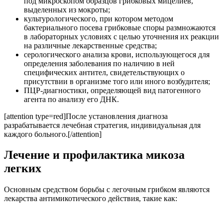
под микроскопом образцов грибковых мицелиев,
выделенных из мокроты;
культурологического, при котором методом
бактериального посева грибковые споры размножаются
в лабораторных условиях с целью уточнения их реакции
на различные лекарственные средства;
серологического анализа крови, использующегося для
определения заболевания по наличию в ней
специфических антител, свидетельствующих о
присутствии в организме того или иного возбудителя;
ПЦР-диагностики, определяющей вид патогенного
агента по анализу его ДНК.
[attention type=red]После установления диагноза
разрабатывается лечебная стратегия, индивидуальная для
каждого больного.[/attention]
Лечение и профилактика микоза
легких
Основным средством борьбы с легочным грибком являются
лекарства антимикотического действия, такие как: