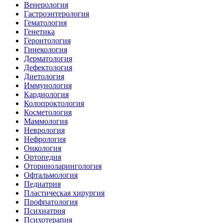
Венерология
Гастроэнтерология
Гематология
Генетика
Геронтология
Гинекология
Дерматология
Дефектология
Диетология
Иммунология
Кардиология
Колопроктология
Косметология
Маммология
Неврология
Нефрология
Онкология
Ортопедия
Оториноларингология
Офтальмология
Педиатрия
Пластическая хирургия
Профпатология
Психиатрия
Психотерапия