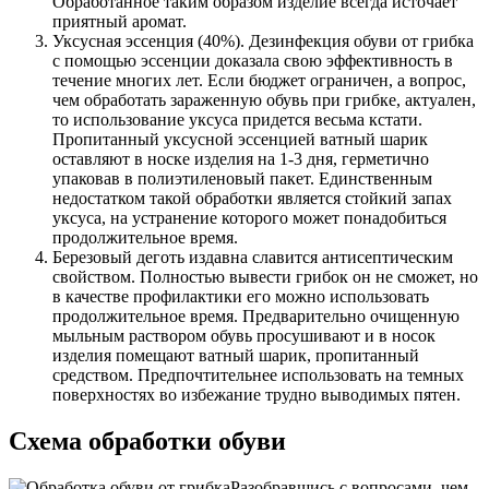
Обработанное таким образом изделие всегда источает
приятный аромат.
Уксусная эссенция (40%). Дезинфекция обуви от грибка
с помощью эссенции доказала свою эффективность в
течение многих лет. Если бюджет ограничен, а вопрос,
чем обработать зараженную обувь при грибке, актуален,
то использование уксуса придется весьма кстати.
Пропитанный уксусной эссенцией ватный шарик
оставляют в носке изделия на 1-3 дня, герметично
упаковав в полиэтиленовый пакет. Единственным
недостатком такой обработки является стойкий запах
уксуса, на устранение которого может понадобиться
продолжительное время.
Березовый деготь издавна славится антисептическим
свойством. Полностью вывести грибок он не сможет, но
в качестве профилактики его можно использовать
продолжительное время. Предварительно очищенную
мыльным раствором обувь просушивают и в носок
изделия помещают ватный шарик, пропитанный
средством. Предпочтительнее использовать на темных
поверхностях во избежание трудно выводимых пятен.
Схема обработки обуви
Разобравшись с вопросами, чем