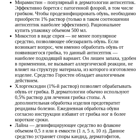
Мирамистин – популярный в дерматологии антисептик.
Эффективно борется с патогенной флорой, в том числе
грибком. Чтобы продезинфицировать обувь, необходимо
приобрести 1% раствор (только в таком соотношении
антисептик наиболее эффективен). Рациональнее
купить упаковку объемом 500 мл.
Микостоп в виде спрея — не менее популярное
средство, позволяющее обеззаразить обувь. Если
возникает вопрос, чем именно обработать обувь от
появившегося грибка, то данный антисептик —
наиболее подходящий вариант. Он лишен запаха, удобен
в применении, не вызывает аллергической реакции, не
влияет на структуру материала, из которого изготовлено
изделие. Средство Горостен обладает аналогичным
действием.
Хлоргексидин (1%-й раствор) позволяет обрабатывать
обувь от грибка. В дерматологии обычно используют
0,5% раствор для лечения грибка стопы. А
дополнительная обработка изделия предотвратит
рецидивы болезни. Ежедневная обработка обуви
согласно инструкции избавит от грибка ног в более
короткие сроки.
Лайна — дезинфицирующее средство во флаконе
объемом 0,5 л или в емкости (1 л, 5 л, 10 л). Данное
средство устраняет споры кандид, дерматофитов,