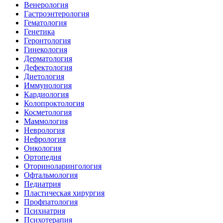
Венерология
Гастроэнтерология
Гематология
Генетика
Геронтология
Гинекология
Дерматология
Дефектология
Диетология
Иммунология
Кардиология
Колопроктология
Косметология
Маммология
Неврология
Нефрология
Онкология
Ортопедия
Оториноларингология
Офтальмология
Педиатрия
Пластическая хирургия
Профпатология
Психиатрия
Психотерапия