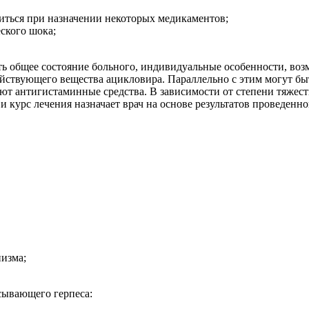
иться при назначении некоторых медикаментов;
ского шока;
ь общее состояние больного, индивидуальные особенности, во
ействующего вещества ацикловира. Параллельно с этим могут бы
ют антигистаминные средства. В зависимости от степени тяжест
 курс лечения назначает врач на основе результатов проведенно
низма;
сывающего герпеса: