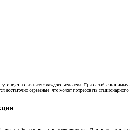
присутствует в организме каждого человека. При ослаблении имм
 достаточно серьезные, что может потребовать стационарного 
кция
итель заболевания — вирус герпес зостер. При попадании в де