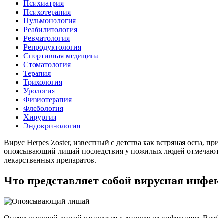
Психиатрия
Психотерапия
Пульмонология
Реабилитология
Ревматология
Репродуктология
Спортивная медицина
Стоматология
Терапия
Трихология
Урология
Физиотерапия
Флебология
Хирургия
Эндокринология
Вирус Herpes Zoster, известный с детства как ветряная оспа, 
опоясывающий лишай последствия у пожилых людей отмечаются
лекарственных препаратов.
Что представляет собой вирусная инфе
Опоясывающий лишай относится к вирусным инфекциям. Возбуд