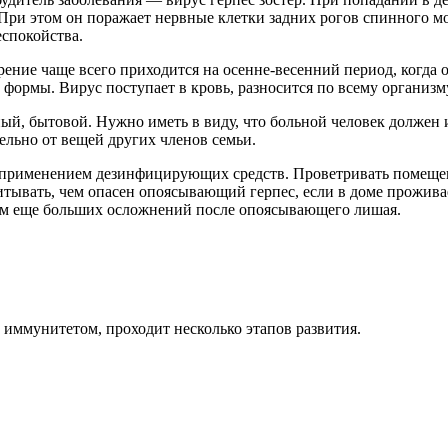
. При этом он поражает нервные клетки задних рогов спинного м
еспокойства.
ение чаще всего приходится на осенне-весенний период, когда 
формы. Вирус поступает в кровь, разносится по всему организм
й, бытовой. Нужно иметь в виду, что больной человек должен 
дельно от вещей других членов семьи.
 применением дезинфицирующих средств. Проветривать помещени
итывать, чем опасен опоясывающий герпес, если в доме прожив
ием еще больших осложнений после опоясывающего лишая.
 иммунитетом, проходит несколько этапов развития.