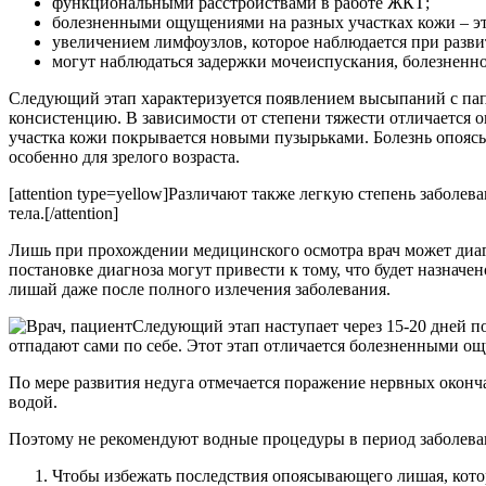
функциональными расстройствами в работе ЖКТ;
болезненными ощущениями на разных участках кожи – эт
увеличением лимфоузлов, которое наблюдается при разви
могут наблюдаться задержки мочеиспускания, болезненно
Следующий этап характеризуется появлением высыпаний с папу
консистенцию. В зависимости от степени тяжести отличается о
участка кожи покрывается новыми пузырьками. Болезнь опоясы
особенно для зрелого возраста.
[attention type=yellow]Различают также легкую степень заболе
тела.[/attention]
Лишь при прохождении медицинского осмотра врач может диагн
постановке диагноза могут привести к тому, что будет назна
лишай даже после полного излечения заболевания.
Следующий этап наступает через 15-20 дней п
отпадают сами по себе. Этот этап отличается болезненными о
По мере развития недуга отмечается поражение нервных оконч
водой.
Поэтому не рекомендуют водные процедуры в период заболева
Чтобы избежать последствия опоясывающего лишая, кото