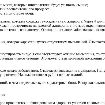
о места, которые впоследствии будут усыпаны сыпью;
тии воспалительного процесса;
сть при оттоке мочи.
лами, которые содержат экссудативную жидкость. Через 4 дня п
крас и прозрачность папулезной жидкости, вплоть до вкраплени
вает тело высыпаниями. Отсюда и название заболевания – опоя
вания, которая характеризуется отсутствием высыпаний. Отмечае
остировать вирус. Если отсутствуют кожные высыпания, то ста
чено неправильное лечение. Это может стать причиной появлени
осле начала заболевания. Отмечается высыхание пузырьков. Па
щущениями. На коже остаются рубцы от высыпаний.
аний, о чем свидетельствуют характерные боли. Раздражительно
ния:
рое проявляется инфицированием здоровых участков кожных покр