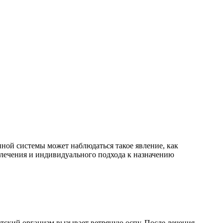
унной системы может наблюдаться такое явление, как
лечения и индивидуального подхода к назначению
тский организм вызывает ветряную оспу. После лечения