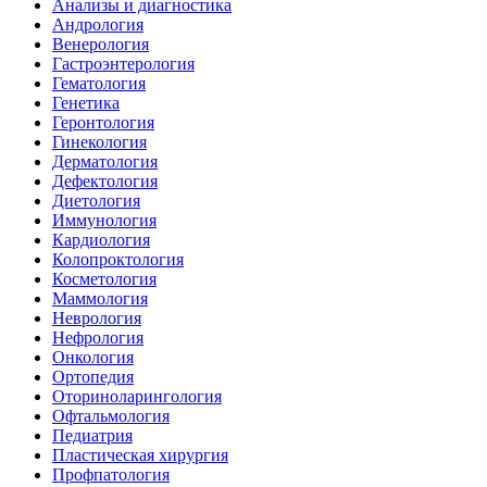
Анализы и диагностика
Андрология
Венерология
Гастроэнтерология
Гематология
Генетика
Геронтология
Гинекология
Дерматология
Дефектология
Диетология
Иммунология
Кардиология
Колопроктология
Косметология
Маммология
Неврология
Нефрология
Онкология
Ортопедия
Оториноларингология
Офтальмология
Педиатрия
Пластическая хирургия
Профпатология