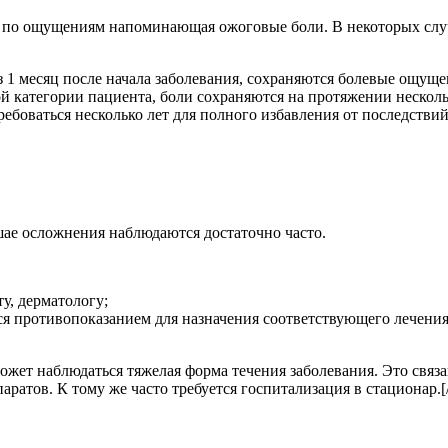
, по ощущениям напоминающая ожоговые боли. В некоторых случ
з 1 месяц после начала заболевания, сохраняются болевые ощущ
ой категории пациента, боли сохраняются на протяжении нескол
ребоваться несколько лет для полного избавления от последстви
ае осложнения наблюдаются достаточно часто.
у, дерматологу;
ся противопоказанием для назначения соответствующего лечения
т может наблюдаться тяжелая форма течения заболевания. Это св
тов. К тому же часто требуется госпитализация в стационар.[/a