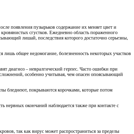
осле появления пузырьков содержание их меняет цвет и
я кровянистых сгустков. Ежедневно область пораженного
сывающий лишай, последствия которого достаточно серьезны,
тся лишь общее недомогание, болезненность некоторых участков
вят диагноз – невралгический герпес. Часто ошибки при
я осложнений, особенно учитывая, чем опасен опоясывающий
пулы бледнеют, покрываются корочками, которые потом
сть нервных окончаний наблюдается также при контакте с
овов, так как вирус может распространиться за пределы