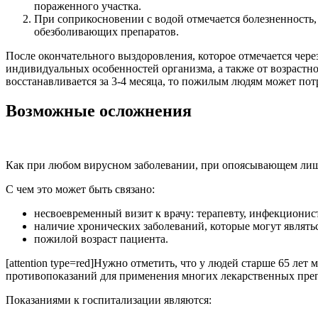
пораженного участка.
При соприкосновении с водой отмечается болезненность
обезболивающих препаратов.
После окончательного выздоровления, которое отмечается чере
индивидуальных особенностей организма, а также от возрастн
восстанавливается за 3-4 месяца, то пожилым людям может пот
Возможные осложнения
Как при любом вирусном заболевании, при опоясывающем лиш
С чем это может быть связано:
несвоевременный визит к врачу: терапевту, инфекционист
наличие хронических заболеваний, которые могут являть
пожилой возраст пациента.
[attention type=red]Нужно отметить, что у людей старше 65 ле
противопоказаний для применения многих лекарственных препара
Показаниями к госпитализации являются: