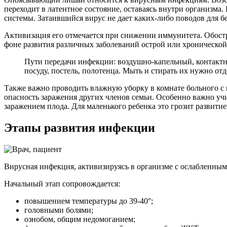
переходит в латентное состояние, оставаясь внутри организма
системы. Затаившийся вирус не дает каких-либо поводов для б
Активизация его отмечается при снижении иммунитета. Обостр
фоне развития различных заболеваний острой или хронической 
Пути передачи инфекции: воздушно-капельный, контактны
посуду, постель, полотенца. Мыть и стирать их нужно от
Также важно проводить влажную уборку в комнате больного с
опасность заражения других членов семьи. Особенно важно уч
заражением плода. Для маленького ребенка это грозит развит
Этапы развития инфекции
Вирусная инфекция, активизируясь в организме с ослабленным
Начальный этап сопровождается:
повышением температуры до 39-40°;
головными болями;
ознобом, общим недомоганием;