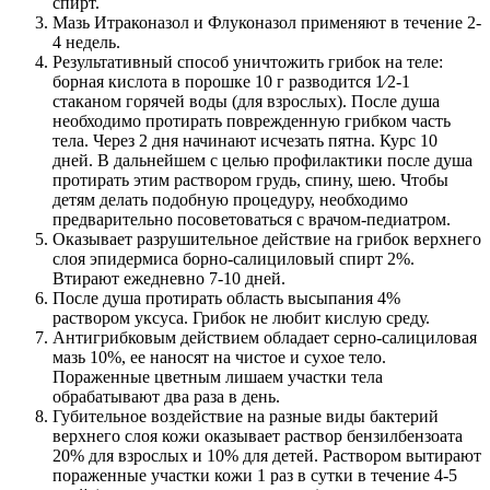
спирт.
Мазь Итраконазол и Флуконазол применяют в течение 2-
4 недель.
Результативный способ уничтожить грибок на теле:
борная кислота в порошке 10 г разводится 1⁄2-1
стаканом горячей воды (для взрослых). После душа
необходимо протирать поврежденную грибком часть
тела. Через 2 дня начинают исчезать пятна. Курс 10
дней. В дальнейшем с целью профилактики после душа
протирать этим раствором грудь, спину, шею. Чтобы
детям делать подобную процедуру, необходимо
предварительно посоветоваться с врачом-педиатром.
Оказывает разрушительное действие на грибок верхнего
слоя эпидермиса борно-салициловый спирт 2%.
Втирают ежедневно 7-10 дней.
После душа протирать область высыпания 4%
раствором уксуса. Грибок не любит кислую среду.
Антигрибковым действием обладает серно-салициловая
мазь 10%, ее наносят на чистое и сухое тело.
Пораженные цветным лишаем участки тела
обрабатывают два раза в день.
Губительное воздействие на разные виды бактерий
верхнего слоя кожи оказывает раствор бензилбензоата
20% для взрослых и 10% для детей. Раствором вытирают
пораженные участки кожи 1 раз в сутки в течение 4-5