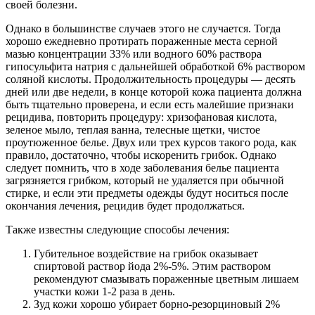
своей болезни.
Однако в большинстве случаев этого не случается. Тогда
хорошо ежедневно протирать пораженные места серной
мазью концентрации 33% или водного 60% раствора
гипосульфита натрия с дальнейшей обработкой 6% раствором
соляной кислоты. Продолжительность процедуры — десять
дней или две недели, в конце которой кожа пациента должна
быть тщательно проверена, и если есть малейшие признаки
рецидива, повторить процедуру: хризофановая кислота,
зеленое мыло, теплая ванна, телесные щетки, чистое
проутюженное белье. Двух или трех курсов такого рода, как
правило, достаточно, чтобы искоренить грибок. Однако
следует помнить, что в ходе заболевания белье пациента
загрязняется грибком, который не удаляется при обычной
стирке, и если эти предметы одежды будут носиться после
окончания лечения, рецидив будет продолжаться.
Также известны следующие способы лечения:
Губительное воздействие на грибок оказывает
спиртовой раствор йода 2%-5%. Этим раствором
рекомендуют смазывать пораженные цветным лишаем
участки кожи 1-2 раза в день.
Зуд кожи хорошо убирает борно-резорциновый 2%