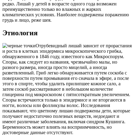
редко. Лишай у детей в возрасте одного года возможен
преимущественно только во влажных и жарких
климатических условиях. Наиболее подвержены поражению
грудь и лицо, реже шея.
Этиология
Отрубевидный лишай зависит от прорастания
и роста в клетках эпидермиса микроскопического грибка,
обнаруженного в 1846 году, известного как Микроспорум.
Споры, как следует из названия, чрезвычайно малы, но
разного размера, иногда просто мицелий, а иногда
разветвленный. Гриб легко обнаруживается путем соскоба с
поверхности путем промывания его сначала в эфире, а после
этого в спирте, чтобы удалить прилипшее кожное сало, а
затем соскоб рассматривают в небольшом количестве
глицерина под микроскопом с пятисоткратным увеличением.
Споры встречаются только в эпидермисе и не вторгаются в
ногти, волосы или фолликулы волос. Исследования
показывают, что цветному лишаю подвержены дети, которые
получают недостаточно полезных веществ, недоедают и
имеют различные заболевания, включая синдром Кушинга.
Беременность может влиять на восприимчивость, но
достоверные данные отсутствуют.