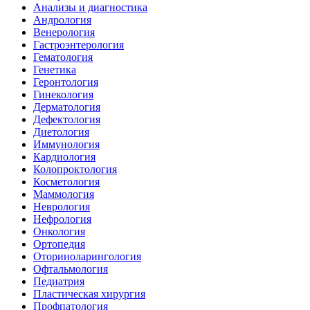
Анализы и диагностика
Андрология
Венерология
Гастроэнтерология
Гематология
Генетика
Геронтология
Гинекология
Дерматология
Дефектология
Диетология
Иммунология
Кардиология
Колопроктология
Косметология
Маммология
Неврология
Нефрология
Онкология
Ортопедия
Оториноларингология
Офтальмология
Педиатрия
Пластическая хирургия
Профпатология