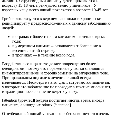
активны. Отрубевидный лишай у детей проявляется к
возрасту 15-18 лет, преимущественно у мальчиков. У
взрослых чаще всего лишай появляется в возрасте 19-45 лет.
Грибок локализуется в верхнем слое кожи и хронически
рецидивирует у предрасположенных к данному заболеванию
людей:
в странах с более теплым климатом – в теплое время
года;
в умеренном климате – развивается заболевание в
весенне-летний период;
в тропиках — в течение всего года.
Воздействие солнца часто делает повреждения более
очевидными, потому что пораженные участки становятся
пигментированными и хорошо заметны на загоревшем теле.
При правильном подходе к лечению лишай всегда
излечивается. Несмотря на этот факт, встречаются пациенты,
у которых это заболевание не проходит в течение многих лет,
и традиционное лечение не ведет к успеху.
[attention type=red]Неудача постигает иногда врача, иногда
пациента, а иногда их обоих.[/attention]
Отрубевидный лишай у грудного ребенка встречается очень