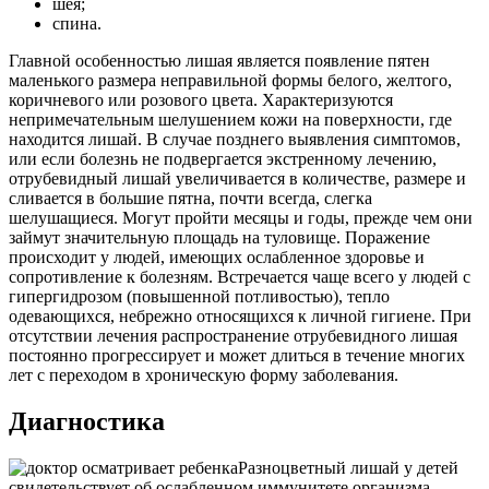
шея;
спина.
Главной особенностью лишая является появление пятен
маленького размера неправильной формы белого, желтого,
коричневого или розового цвета. Характеризуются
непримечательным шелушением кожи на поверхности, где
находится лишай. В случае позднего выявления симптомов,
или если болезнь не подвергается экстренному лечению,
отрубевидный лишай увеличивается в количестве, размере и
сливается в большие пятна, почти всегда, слегка
шелушащиеся. Могут пройти месяцы и годы, прежде чем они
займут значительную площадь на туловище. Поражение
происходит у людей, имеющих ослабленное здоровье и
сопротивление к болезням. Встречается чаще всего у людей с
гипергидрозом (повышенной потливостью), тепло
одевающихся, небрежно относящихся к личной гигиене. При
отсутствии лечения распространение отрубевидного лишая
постоянно прогрессирует и может длиться в течение многих
лет с переходом в хроническую форму заболевания.
Диагностика
Разноцветный лишай у детей
свидетельствует об ослабленном иммунитете организма