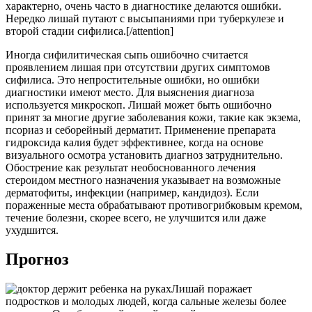
характерно, очень часто в диагностике делаются ошибки.
Нередко лишай путают с высыпаниями при туберкулезе и
второй стадии сифилиса.[/attention]
Иногда сифилитическая сыпь ошибочно считается
проявлением лишая при отсутствии других симптомов
сифилиса. Это непростительные ошибки, но ошибки
диагностики имеют место. Для выяснения диагноза
используется микроскоп. Лишай может быть ошибочно
принят за многие другие заболевания кожи, такие как экзема,
псориаз и себорейный дерматит. Применение препарата
гидроксида калия будет эффективнее, когда на основе
визуального осмотра установить диагноз затруднительно.
Обострение как результат необоснованного лечения
стероидом местного назначения указывает на возможные
дерматофиты, инфекции (например, кандидоз). Если
пораженные места обрабатывают противогрибковым кремом,
течение болезни, скорее всего, не улучшится или даже
ухудшится.
Прогноз
Лишай поражает
подростков и молодых людей, когда сальные железы более