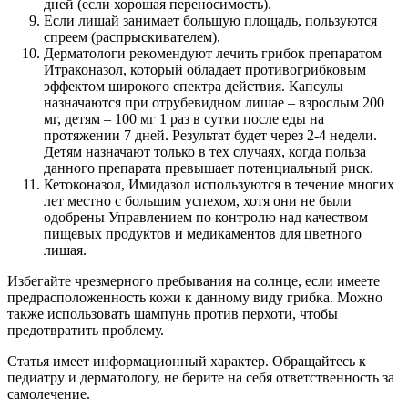
дней (если хорошая переносимость).
Если лишай занимает большую площадь, пользуются
спреем (распрыскивателем).
Дерматологи рекомендуют лечить грибок препаратом
Итраконазол, который обладает противогрибковым
эффектом широкого спектра действия. Капсулы
назначаются при отрубевидном лишае – взрослым 200
мг, детям – 100 мг 1 раз в сутки после еды на
протяжении 7 дней. Результат будет через 2-4 недели.
Детям назначают только в тех случаях, когда польза
данного препарата превышает потенциальный риск.
Кетоконазол, Имидазол используются в течение многих
лет местно с большим успехом, хотя они не были
одобрены Управлением по контролю над качеством
пищевых продуктов и медикаментов для цветного
лишая.
Избегайте чрезмерного пребывания на солнце, если имеете
предрасположенность кожи к данному виду грибка. Можно
также использовать шампунь против перхоти, чтобы
предотвратить проблему.
Статья имеет информационный характер. Обращайтесь к
педиатру и дерматологу, не берите на себя ответственность за
самолечение.