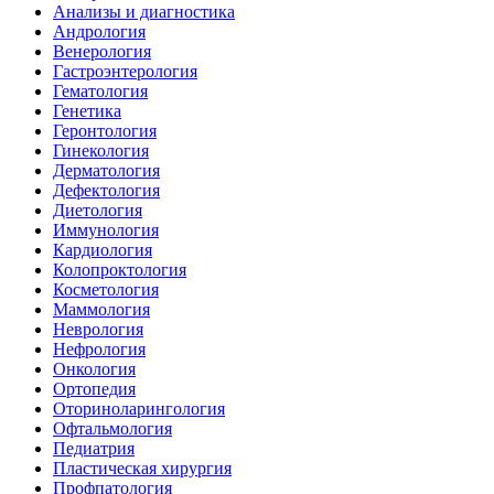
Анализы и диагностика
Андрология
Венерология
Гастроэнтерология
Гематология
Генетика
Геронтология
Гинекология
Дерматология
Дефектология
Диетология
Иммунология
Кардиология
Колопроктология
Косметология
Маммология
Неврология
Нефрология
Онкология
Ортопедия
Оториноларингология
Офтальмология
Педиатрия
Пластическая хирургия
Профпатология