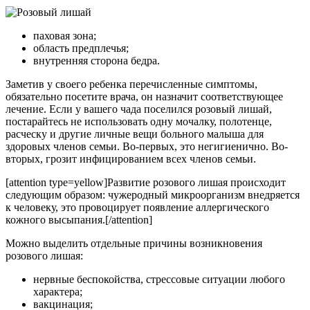
паховая зона;
область предплечья;
внутренняя сторона бедра.
Заметив у своего ребенка перечисленные симптомы,
обязательно посетите врача, он назначит соответствующее
лечение. Если у вашего чада поселился розовый лишай,
постарайтесь не использовать одну мочалку, полотенце,
расческу и другие личные вещи больного малыша для
здоровых членов семьи. Во-первых, это негигиенично. Во-
вторых, грозит инфицированием всех членов семьи.
[attention type=yellow]Развитие розового лишая происходит
следующим образом: чужеродный микроорганизм внедряется
к человеку, это провоцирует появление аллергического
кожного высыпания.[/attention]
Можно выделить отдельные причины возникновения
розового лишая:
нервные беспокойства, стрессовые ситуации любого
характера;
вакцинация;