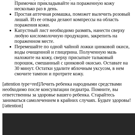
Примочки прикладывайте на пораженную кожу
несколько раз в день.
Простая аптечная ромашка, поможет вылечить розовый
лишай. Из ее отвара делают компрессы на область
поражения кожи.
Капустный лист необходимо размять, нанести сверху
любую кисломолочную продукцию, закрепить на
пораженном месте.
Перемешайте по одной чайной ложки цинковой окиси,
воды очищенной и глицерина. Полученную мазь
наложите на кожу, сверху присыпьте тальковый
порошок, смешанный с цинковой окисью. Оставьте на
30 минут. Остатки удалите яблочным уксусом, в нем
смочите тампон и протрите кожу.
[attention type=red]Лечить ребенка народными средствами
необходимо после консультации педиатра. Помните, вы
ответственны за здоровье вашего ребенка. Старайтесь
заниматься самолечением в крайних случаях. Будьте здоровы!
[/attention]