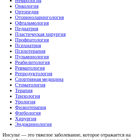
Нефрология
Онкология
Ортопедия
Оториноларингология
Офтальмология
Педиатрия
Пластическая хирургия
Профпатология
Психиатрия
Психотерапия
Пульмонология
Реабилитология
Ревматология
Репродуктология
Спортивная медицина
Стоматология
Терапия
Трихология
Урология
Физиотерапия
Флебология
Хирургия
Эндокринология
Инсульт — это тяжелое заболевание, которое отражается на