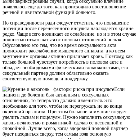
Были зафиксированы случаи, когда сексуально влечение
появлялось еще до того, как происходило восстановление
речевой и двигательной функций больного.
Но справедливости ради следует отметить, что повышение
потенции после перенесенного инсульта наблюдается крайне
редко. Чаще всего возникает ее ослабление, но и в этом случае
полностью отказываться от половых отношений нельзя.
Обусловлено это тем, что во время сексуального акта
происходит расслабление мышечного аппарата, а ко всем
внутренним органам активно приливает кровь. Поэтому, как
только больной чувствует потребность в половом акте и
обладает необходимыми физическими возможностями, его
сексуальный партнер должен обязательно оказать
соответствующую помощь и поддержку.
Если
пациент до болезни был активным в сексуальных
отношениях, то теперь это должно измениться. Это
необходимо для того, чтобы не перегружать не до конца
окрепший организм. При этом большое внимание следует
уделить ласкам и поцелуям. Нужно наполнить сексуальную
жизнь нежностью и романтикой, сделав ее неспешной и
спокойной. Лучше всего, когда здоровый половой партнер
будет находиться сверху, тем самым взяв основную