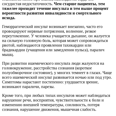
сосудистая недостаточность.
Чем старше пациенты, тем
тяжелее проходит течение инсульта и тем выше процент
вероятности развития инвалидности и смертельного
исхода.
Геморрагический инсульт возникает внезапно, часто его
провоцируют нервные потрясения, волнение, резкое
переутомление. У человека учащается дыхание, он жалуется
на сильную головную боль, которая может сопровождаться
рвотой, наблюдаются проявления тахикардии или
брадикардии (учащения или замедления пульса), паралич
мышц.
При развитии ишемического инсульта люди жалуются на
головокружение, расстройства сознания (короткое
полуобморочное состояние), у многих темнеет в глазах. Чаще
всего ишемический инсульт развивается ночью или под утро.
Симптомы нарастают постепенно: ухудшается зрение,
возникают параличи, парезы.
Кроме того, при любых типах инсультов может наблюдаться
нарушение речи, восприятия, чувствительности к боли и
изменению внешней температуры, сонливость, потеря
сознания, нарушение движения, мышечная слабость.