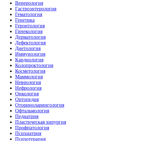
Венерология
Гастроэнтерология
Гематология
Генетика
Геронтология
Гинекология
Дерматология
Дефектология
Диетология
Иммунология
Кардиология
Колопроктология
Косметология
Маммология
Неврология
Нефрология
Онкология
Ортопедия
Оториноларингология
Офтальмология
Педиатрия
Пластическая хирургия
Профпатология
Психиатрия
Психотерапия