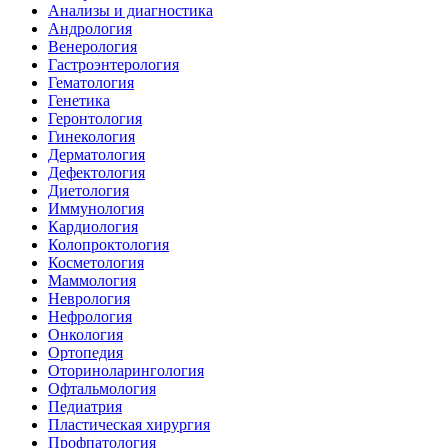
Анализы и диагностика
Андрология
Венерология
Гастроэнтерология
Гематология
Генетика
Геронтология
Гинекология
Дерматология
Дефектология
Диетология
Иммунология
Кардиология
Колопроктология
Косметология
Маммология
Неврология
Нефрология
Онкология
Ортопедия
Оториноларингология
Офтальмология
Педиатрия
Пластическая хирургия
Профпатология