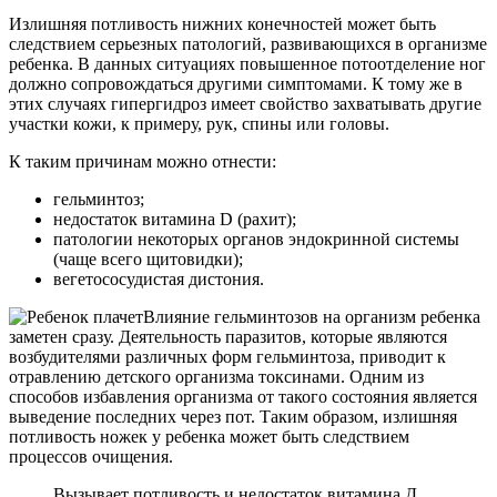
Излишняя потливость нижних конечностей может быть
следствием серьезных патологий, развивающихся в организме
ребенка. В данных ситуациях повышенное потоотделение ног
должно сопровождаться другими симптомами. К тому же в
этих случаях гипергидроз имеет свойство захватывать другие
участки кожи, к примеру, рук, спины или головы.
К таким причинам можно отнести:
гельминтоз;
недостаток витамина D (рахит);
патологии некоторых органов эндокринной системы
(чаще всего щитовидки);
вегетососудистая дистония.
Влияние гельминтозов на организм ребенка
заметен сразу. Деятельность паразитов, которые являются
возбудителями различных форм гельминтоза, приводит к
отравлению детского организма токсинами. Одним из
способов избавления организма от такого состояния является
выведение последних через пот. Таким образом, излишняя
потливость ножек у ребенка может быть следствием
процессов очищения.
Вызывает потливость и недостаток витамина Д.