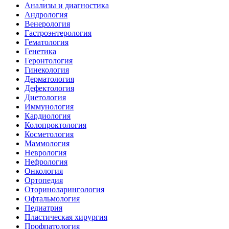
Анализы и диагностика
Андрология
Венерология
Гастроэнтерология
Гематология
Генетика
Геронтология
Гинекология
Дерматология
Дефектология
Диетология
Иммунология
Кардиология
Колопроктология
Косметология
Маммология
Неврология
Нефрология
Онкология
Ортопедия
Оториноларингология
Офтальмология
Педиатрия
Пластическая хирургия
Профпатология