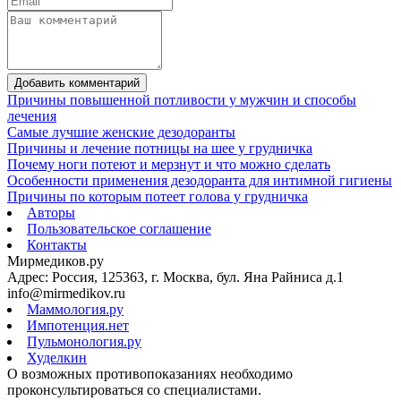
Добавить комментарий
Причины повышенной потливости у мужчин и способы
лечения
Самые лучшие женские дезодоранты
Причины и лечение потницы на шее у грудничка
Почему ноги потеют и мерзнут и что можно сделать
Особенности применения дезодоранта для интимной гигиены
Причины по которым потеет голова у грудничка
Авторы
Пользовательское соглашение
Контакты
Мирмедиков.ру
Адрес: Россия, 125363, г. Москва, бул. Яна Райниса д.1
info@mirmedikov.ru
Маммология.ру
Импотенция.нет
Пульмонология.ру
Худелкин
О возможных противопоказаниях необходимо
проконсультироваться со специалистами.