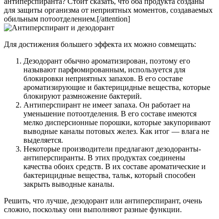
антиперспиранта? Стоит сказать, что оба продукта созданы
для защиты организма от неприятных моментов, создаваемых
обильным потоотделением.[/attention]
Для достижения большего эффекта их можно совмещать:
Дезодорант обычно ароматизирован, поэтому его
называют парфюмированным, используется для
блокировки неприятных запахов. В его составе
ароматизирующие и бактерицидные вещества, которые
блокируют размножение бактерий.
Антиперспирант не имеет запаха. Он работает на
уменьшение потоотделения. В его составе имеются
мелко дисперсионные порошки, которые закупоривают
выводные каналы потовых желез. Как итог — влага не
выделяется.
Некоторые производители предлагают дезодоранты-
антиперспиранты. В этих продуктах соединены
качества обоих средств. В их составе ароматические и
бактерицидные вещества, тальк, который способен
закрыть выводные каналы.
Решить, что лучше, дезодорант или антиперспирант, очень
сложно, поскольку они выполняют разные функции.