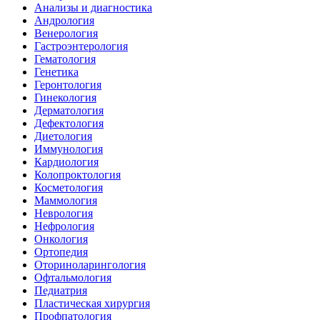
Анализы и диагностика
Андрология
Венерология
Гастроэнтерология
Гематология
Генетика
Геронтология
Гинекология
Дерматология
Дефектология
Диетология
Иммунология
Кардиология
Колопроктология
Косметология
Маммология
Неврология
Нефрология
Онкология
Ортопедия
Оториноларингология
Офтальмология
Педиатрия
Пластическая хирургия
Профпатология