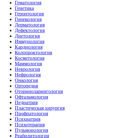
Гематология
Генетика
Геронтология
Гинекология
Дерматология
Дефектология
Диетология
Иммунология
Кардиология
Колопроктология
Косметология
Маммология
Неврология
Нефрология
Онкология
Ортопедия
Оториноларингология
Офтальмология
Педиатрия
Пластическая хирургия
Профпатология
Психиатрия
Психотерапия
Пульмонология
Реабилитология