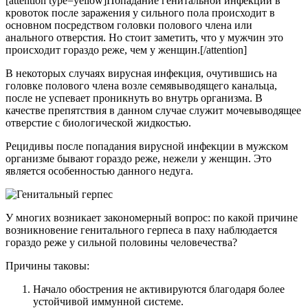
[attention type=yellow]Попадание генитальной инфекции в
кровоток после заражения у сильного пола происходит в
основном посредством головки полового члена или
анального отверстия. Но стоит заметить, что у мужчин это
происходит гораздо реже, чем у женщин.[/attention]
В некоторых случаях вирусная инфекция, очутившись на
головке полового члена возле семявыводящего канальца,
после не успевает проникнуть во внутрь организма. В
качестве препятствия в данном случае служит мочевыводящее
отверстие с биологической жидкостью.
Рецидивы после попадания вирусной инфекции в мужском
организме бывают гораздо реже, нежели у женщин. Это
является особенностью данного недуга.
У многих возникает закономерный вопрос: по какой причине
возникновение генитального герпеса в паху наблюдается
гораздо реже у сильной половины человечества?
Причины таковы:
Начало обострения не активируются благодаря более
устойчивой иммунной системе.