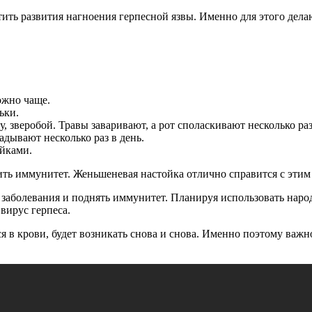
стить развития нагноения герпесной язвы. Именно для этого де
ожно чаще.
ьки.
 зверобой. Травы заваривают, а рот споласкивают несколько раз
дывают несколько раз в день.
йками.
ить иммунитет. Женьшеневая настойка отлично справится с этим за
аболевания и поднять иммунитет. Планируя использовать народ
вирус герпеса.
ся в крови, будет возникать снова и снова. Именно поэтому важ