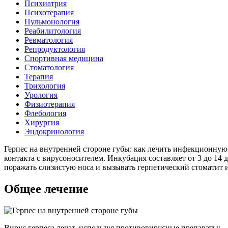
Психиатрия
Психотерапия
Пульмонология
Реабилитология
Ревматология
Репродуктология
Спортивная медицина
Стоматология
Терапия
Трихология
Урология
Физиотерапия
Флебология
Хирургия
Эндокринология
Герпес на внутренней стороне губы: как лечить инфекционную
контакта с вирусоносителем. Инкубация составляет от 3 до 14
поражать слизистую носа и вызывать герпетический стоматит 
Общее лечение
Вирус герпеса лечат, используя противовирусные препараты: