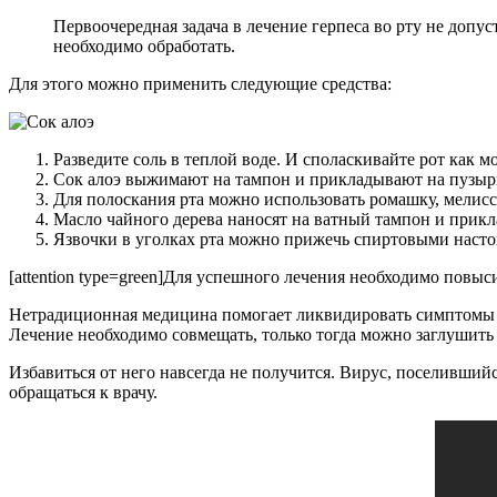
Первоочередная задача в лечение герпеса во рту не допу
необходимо обработать.
Для этого можно применить следующие средства:
Разведите соль в теплой воде. И споласкивайте рот как м
Сок алоэ выжимают на тампон и прикладывают на пузыр
Для полоскания рта можно использовать ромашку, мелиссу,
Масло чайного дерева наносят на ватный тампон и прикла
Язвочки в уголках рта можно прижечь спиртовыми насто
[attention type=green]Для успешного лечения необходимо повыс
Нетрадиционная медицина помогает ликвидировать симптомы з
Лечение необходимо совмещать, только тогда можно заглушить 
Избавиться от него навсегда не получится. Вирус, поселивший
обращаться к врачу.