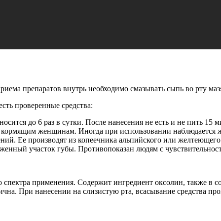
приема препаратов внутрь необходимо смазывать сыпь во рту мазям
сть проверенные средства:
сится до 6 раз в сутки. После нанесения не есть и не пить 15 м
 кормящим женщинам. Иногда при использовании наблюдается ж
ений. Ее производят из копеечника альпийского или желтеющег
раженный участок губы. Противопоказан людям с чувствительно
спектра применения. Содержит ингредиент оксолин, также в сос
сична. При нанесении на слизистую рта, всасывание средства п