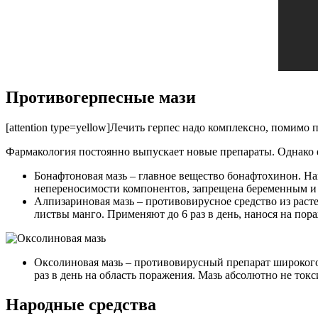
Противогерпесные мази
[attention type=yellow]Лечить герпес надо комплексно, помимо 
Фармакология постоянно выпускает новые препараты. Однако е
Бонафтоновая мазь – главное вещество бонафтохинон. Нано
непереносимости компонентов, запрещена беременным и
Алпизариновая мазь – противовирусное средство из раст
листвы манго. Применяют до 6 раз в день, нанося на по
Оксолиновая мазь – противовирусный препарат широкого 
раз в день на область поражения. Мазь абсолютно не ток
Народные средства