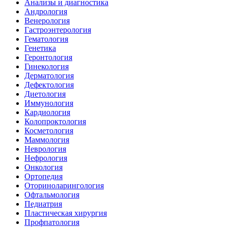
Анализы и диагностика
Андрология
Венерология
Гастроэнтерология
Гематология
Генетика
Геронтология
Гинекология
Дерматология
Дефектология
Диетология
Иммунология
Кардиология
Колопроктология
Косметология
Маммология
Неврология
Нефрология
Онкология
Ортопедия
Оториноларингология
Офтальмология
Педиатрия
Пластическая хирургия
Профпатология