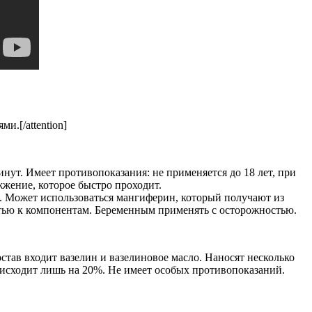
и.[/attention]
инут. Имеет противопоказания: не применяется до 18 лет, при
жение, которое быстро проходит.
о. Может использоваться мангиферин, который получают из
стью к компонентам. Беременным применять с осторожностью.
тав входит вазелин и вазелиновое масло. Наносят несколько
роисходит лишь на 20%. Не имеет особых противопоказаний.