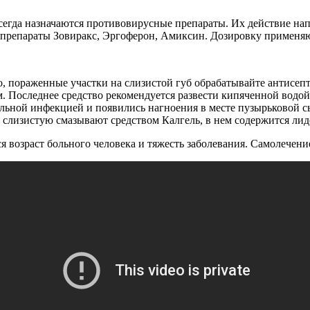
всегда назначаются противовирусные препараты. Их действие на
репараты Зовиракс, Эргоферон, Амиксин. Дозировку применяют о
о, пораженные участки на слизистой губ обрабатывайте антисеп
Последнее средство рекомендуется развести кипяченной водой в
альной инфекцией и появились нагноения в месте пузырьковой 
 слизистую смазывают средством Калгель, в нем содержится лид
я возраст больного человека и тяжесть заболевания. Самолечени