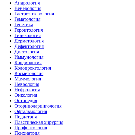
Андрология
Венерология
Гастроэнтерология
Гематология
Генетика
Геронтология
Гинекология
Дерматология
Дефектология
Диетология
Иммунология
Кардиология
Колопроктология
Косметология
Маммология
Неврология
Нефрология
Онкология
Ортопедия
Оториноларингология
Офтальмология
Педиатрия
Пластическая хирургия
Профпатология
Психиатрия