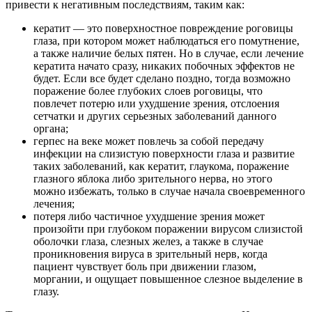
привести к негативным последствиям, таким как:
кератит — это поверхностное повреждение роговицы
глаза, при котором может наблюдаться его помутнение,
а также наличие белых пятен. Но в случае, если лечение
кератита начато сразу, никаких побочных эффектов не
будет. Если все будет сделано поздно, тогда возможно
поражение более глубоких слоев роговицы, что
повлечет потерю или ухудшение зрения, отслоения
сетчатки и других серьезных заболеваний данного
органа;
герпес на веке может повлечь за собой передачу
инфекции на слизистую поверхности глаза и развитие
таких заболеваний, как кератит, глаукома, поражение
глазного яблока либо зрительного нерва, но этого
можно избежать, только в случае начала своевременного
лечения;
потеря либо частичное ухудшение зрения может
произойти при глубоком поражении вирусом слизистой
оболочки глаза, слезных желез, а также в случае
проникновения вируса в зрительный нерв, когда
пациент чувствует боль при движении глазом,
моргании, и ощущает повышенное слезное выделение в
глазу.