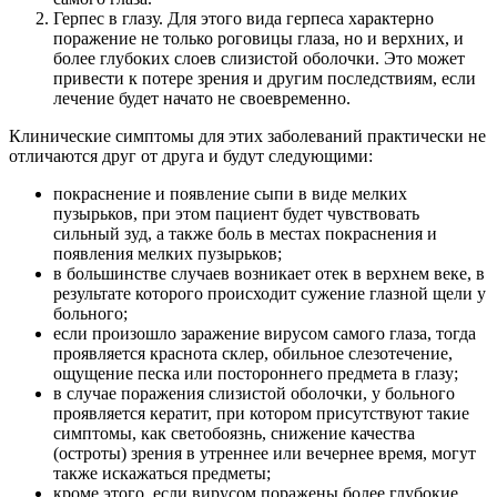
Герпес в глазу. Для этого вида герпеса характерно
поражение не только роговицы глаза, но и верхних, и
более глубоких слоев слизистой оболочки. Это может
привести к потере зрения и другим последствиям, если
лечение будет начато не своевременно.
Клинические симптомы для этих заболеваний практически не
отличаются друг от друга и будут следующими:
покраснение и появление сыпи в виде мелких
пузырьков, при этом пациент будет чувствовать
сильный зуд, а также боль в местах покраснения и
появления мелких пузырьков;
в большинстве случаев возникает отек в верхнем веке, в
результате которого происходит сужение глазной щели у
больного;
если произошло заражение вирусом самого глаза, тогда
проявляется краснота склер, обильное слезотечение,
ощущение песка или постороннего предмета в глазу;
в случае поражения слизистой оболочки, у больного
проявляется кератит, при котором присутствуют такие
симптомы, как светобоязнь, снижение качества
(остроты) зрения в утреннее или вечернее время, могут
также искажаться предметы;
кроме этого, если вирусом поражены более глубокие