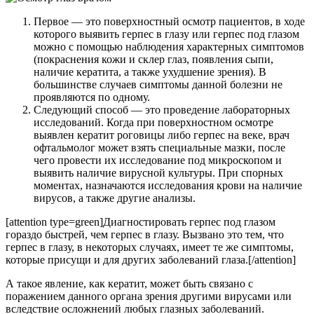
Первое — это поверхностный осмотр пациентов, в ходе
которого выявить герпес в глазу или герпес под глазом
можно с помощью наблюдения характерных симптомов
(покраснения кожи и склер глаз, появления сыпи,
наличие кератита, а также ухудшение зрения). В
большинстве случаев симптомы данной болезни не
проявляются по одному.
Следующий способ — это проведение лабораторных
исследований. Когда при поверхностном осмотре
выявлен кератит роговицы либо герпес на веке, врач
офтальмолог может взять специальные мазки, после
чего провести их исследование под микроскопом и
выявить наличие вирусной культуры. При спорных
моментах, назначаются исследования крови на наличие
вирусов, а также другие анализы.
[attention type=green]Диагностировать герпес под глазом
гораздо быстрей, чем герпес в глазу. Вызвано это тем, что
герпес в глазу, в некоторых случаях, имеет те же симптомы,
которые присущи и для других заболеваний глаза.[/attention]
А такое явление, как кератит, может быть связано с
поражением данного органа зрения другими вирусами или
вследствие осложнений любых глазных заболеваний.