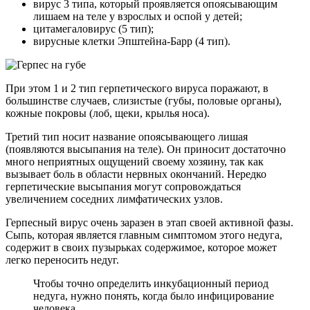
вирус 3 типа, который проявляется опоясывающим
лишаем на теле у взрослых и оспой у детей;
цитамегаловирус (5 тип);
вирусные клетки Эпштейна-Барр (4 тип).
При этом 1 и 2 тип герпетического вируса поражают, в
большинстве случаев, слизистые (губы, половые органы),
кожные покровы (лоб, щеки, крылья носа).
Третий тип носит название опоясывающего лишая
(появляются высыпания на теле). Он приносит достаточно
много неприятных ощущений своему хозяину, так как
вызывает боль в области нервных окончаний. Нередко
герпетические высыпания могут сопровождаться
увеличением соседних лимфатических узлов.
Герпесный вирус очень заразен в этап своей активной фазы.
Сыпь, которая является главным симптомом этого недуга,
содержит в своих пузырьках содержимое, которое может
легко переносить недуг.
Чтобы точно определить инкубационный период
недуга, нужно понять, когда было инфицирование
человека.