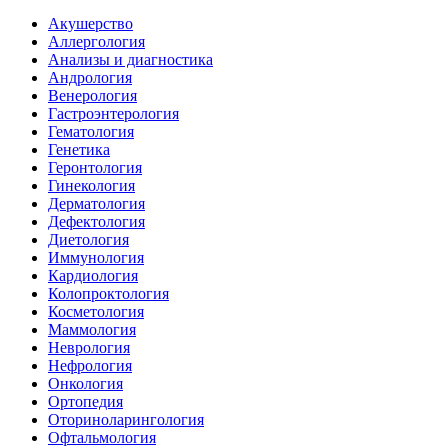
Акушерство
Аллергология
Анализы и диагностика
Андрология
Венерология
Гастроэнтерология
Гематология
Генетика
Геронтология
Гинекология
Дерматология
Дефектология
Диетология
Иммунология
Кардиология
Колопроктология
Косметология
Маммология
Неврология
Нефрология
Онкология
Ортопедия
Оториноларингология
Офтальмология