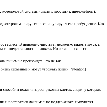
ях мочеполовой системы (цистит, простатит, пиелонефрит),
од контролем» вирус герпеса и купируют его пробуждение. Как
рус герпеса. В природе существует несколько видов вируса, а
сы жизнедеятельности человека. Но оставшиеся шесть –
альнейшем не произойдет. Это не так.
чень серьезные и могут угрожать жизни.[/attention]
ки способны подавлять рост раковых клеток. Люди, у которых
зни и постараться максимально поддерживать иммунитет.