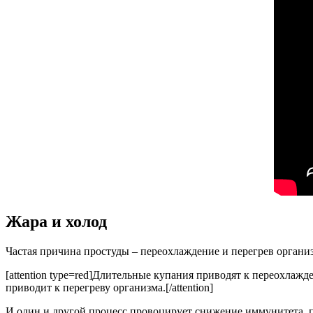
Жара и холод
Частая причина простуды – переохлаждение и перегрев организ
[attention type=red]Длительные купания приводят к переохлаж
приводит к перегреву организма.[/attention]
И один и другой процесс провоцирует снижение иммунитета, по