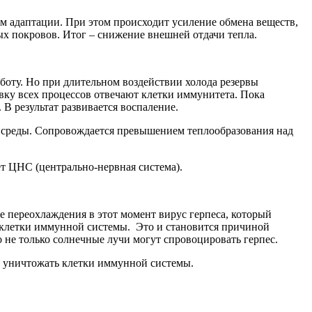
м адаптации. При этом происходит усиление обмена веществ,
х покровов. Итог – снижение внешней отдачи тепла.
аботу. Но при длительном воздействии холода резервы
вку всех процессов отвечают клетки иммунитета. Пока
 В результат развивается воспаление.
й среды. Сопровождается превышением теплообразования над
т ЦНС (центрально-нервная система).
е переохлаждения в этот момент вирус герпеса, который
а клетки иммунной системы. Это и становится причиной
о не только солнечные лучи могут спровоцировать герпес.
т уничтожать клетки иммунной системы.