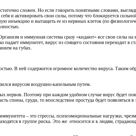
статочно сложен. Но если говорить понятными словами, выгляди
 себя и активировать свои силы, потому что блокируется сильно
ую инъекцию и вытащить ее из нервных клеток (по физиологиче
олностью.
анизм и иммунная система сразу «кидают» все свои силы на во
ько падает иммунитет, вирус из спящего состояния переходит в
нием на губах.
стью. В ней содержится огромное количество вируса. Таким обр
аразился вирусом воздушно-капельным путем.
вых нервов. Поэтому при каждом удобном случае вирус будет появ
ть спины, груди, то впоследствии простуда будет появляться в 
иммунитета – это стрессы, психоэмоциональные нагрузки, чрез
 находятся в группе риска. Это же относится и к людям, страд