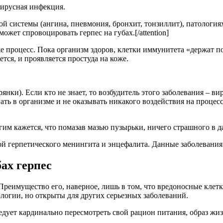
вирусная инфекция.
ьной системы (ангина, пневмония, бронхит, тонзиллит), патологи
жет спровоцировать герпес на губах.[/attention]
е процесс. Пока организм здоров, клетки иммунитета «держат п
тся, и проявляется простуда на коже.
янки). Если кто не знает, то возбудитель этого заболевания – ви
ать в организме и не оказывать никакого воздействия на процес
гим кажется, что помазав мазью пузырьки, ничего страшного в д
ой герпетического менингита и энцефалита. Данные заболевания о
бах герпес
 Преимущество его, наверное, лишь в том, что вредоносные клет
логии, но открыты для других серьезных заболеваний.
едует кардинально пересмотреть свой рацион питания, образ жи