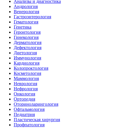
Анализы и диагностика
Андрология
Венерология
Гастроэнтерология
Гематология
Генетика
Геронтология
Гинекология
Дерматология
Дефектология
Диетология
Иммунология
Кардиология
Колопроктология
Косметология
Маммология
Неврология
Нефрология
Онкология
Ортопедия
Оториноларингология
Офтальмология
Педиатрия
Пластическая хирургия
Профпатология