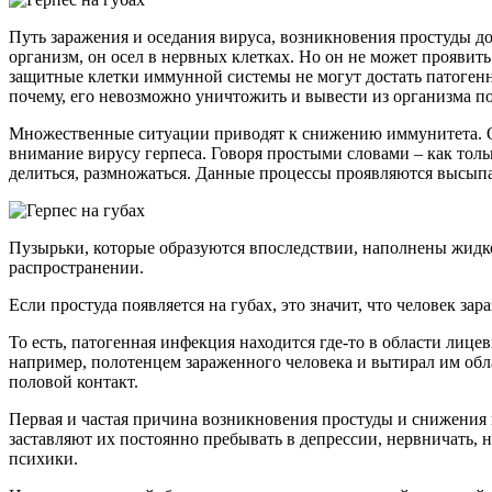
Путь заражения и оседания вируса, возникновения простуды до
организм, он осел в нервных клетках. Но он не может проявить
защитные клетки иммунной системы не могут достать патогенн
почему, его невозможно уничтожить и вывести из организма п
Множественные ситуации приводят к снижению иммунитета. Орг
внимание вирусу герпеса. Говоря простыми словами – как тол
делиться, размножаться. Данные процессы проявляются высыпа
Пузырьки, которые образуются впоследствии, наполнены жидко
распространении.
Если простуда появляется на губах, это значит, что человек з
То есть, патогенная инфекция находится где-то в области лице
например, полотенцем зараженного человека и вытирал им облас
половой контакт.
Первая и частая причина возникновения простуды и снижения 
заставляют их постоянно пребывать в депрессии, нервничать,
психики.