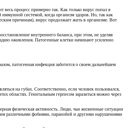
т весь процесс примерно так. Как только вирус попал в
й иммунной системой, когда организм здоров. Но, так как
ским причинам), вирус продолжает жить в организме. Вот
сстановление внутреннего баланса, при этом, не уделяя
 стадию оживления. Патогенные клетки начинают усиленно
азом, патогенная инфекция заботится о своем дальнейшем
ляться на губах. Соответственно, если человек пользовался,
этих областях. Генитальным герпесом заразиться можно через
мерная физическая активность. Люди, чьи жизненные ситуации
ающим различными фобиями, паранойей и другими нарушениями