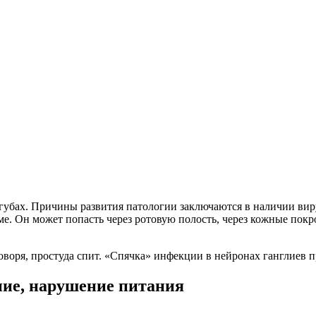
а губах. Причины развития патологии заключаются в наличии ви
зме. Он может попасть через ротовую полость, через кожные по
говоря, простуда спит. «Спячка» инфекции в нейронах ганглиев 
ние, нарушение питания