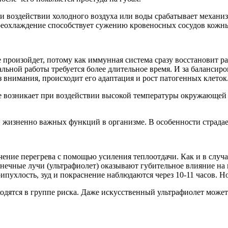
и воздействии холодного воздуха или воды срабатывает механиз
реохлаждение способствует сужению кровеносных сосудов кожны
е произойдет, потому как иммунная система сразу восстановит р
льной работы требуется более длительное время. И за балансиро
 внимания, происходит его адаптация и рост патогенных клеток.
рое возникает при воздействии высокой температуры окружающе
й жизненно важных функций в организме. В особенности страдае
ение перегрева с помощью усиления теплоотдачи. Как и в случа
олнечные лучи (ультрафиолет) оказывают губительное влияние н
ипухлость, зуд и покраснение наблюдаются через 10-11 часов. Н
одятся в группе риска. Даже искусственный ультрафиолет може