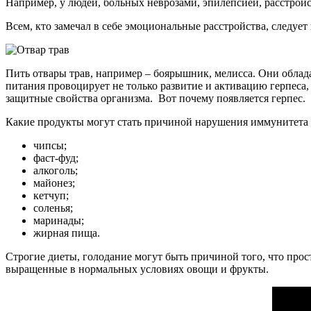
Например, у людей, больных неврозами, эпилепсией, расстройс
Всем, кто замечал в себе эмоциональные расстройства, следуе
Пить отвары трав, например – боярышник, мелисса. Они облад
питания провоцирует не только развитие и активацию герпеса
защитные свойства организма. Вот почему появляется герпес.
Какие продукты могут стать причиной нарушения иммунитета 
чипсы;
фаст-фуд;
алкоголь;
майонез;
кетчуп;
соленья;
маринады;
жирная пища.
Строгие диеты, голодание могут быть причиной того, что прост
выращенные в нормальных условиях овощи и фрукты.