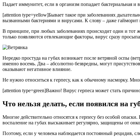
Падает иммунитет, если в организм попадает бактериальная и 
[attention type=yellow]Бывает такое при заболеваниях дыхател
вызванными бактериями и вирусами. К слову – даже гайморит мо
В принципе, при любых заболеваниях происходит один и тот ж
только появляются отвлекающие факторы, вирус сразу просыпае
Нередко простуда на губах возникает после ветряной оспы (ветр
именно восемь. Два – абсолютно безвредны, могут присутствов
оказывают негативное влияние.
Не нужно относиться к герпесу, как к обычному насморку. Мно
[attention type=green]Важно! Вирус герпеса может стать причин
Что нельзя делать, если появился на гу
Многие действительно относятся к герпесу без особой опаски.
воспаление на губах выскакивает регулярно, защищены от онко
Поэтому, если у человека наблюдается постоянный рецидив, сл