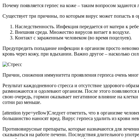
Почему появляется герпес на коже – таким вопросом задаются л
Существует три причины, по которым вирус может попасть в о
Наследственность. Инфекция передается от матери к ребе
Внешняя среда. Множество вирусов витает в воздухе.
Контакт с зараженным человеком (во время поцелуев).
Предупредить попадание инфекции в организм просто невозмож
кровь через кожу, при вдыхании. Важно другое – насколько си
Причин, снижения иммунитета проявления герпеса очень много
Результат каждодневного стресса и отсутствие здорового обра
размножаются и одолевают организм. После этого появляются 
свою очередь, гормон оказывает негативное влияние на клетки
сотни раз меньше.
[attention type=yellow]Следует отметить, что в организме чело
большинство наносят вред. Вирус герпеса удалить из крови нев
Противовирусные препараты, которые назначаются для лечения
сказываться на работе печени. Последствия длительного употре