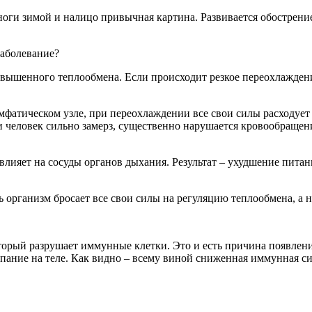
 ноги зимой и налицо привычная картина. Развивается обострен
заболевание?
овышенного теплообмена. Если происходит резкое переохлаждени
атическом узле, при переохлаждении все свои силы расходует не
и человек сильно замерз, существенно нарушается кровообращен
 влияет на сосуды органов дыхания. Результат – ухудшение пита
 организм бросает все свои силы на регуляцию теплообмена, а н
оторый разрушает иммунные клетки. Это и есть причина появлен
сыпание на теле. Как видно – всему виной сниженная иммунная си