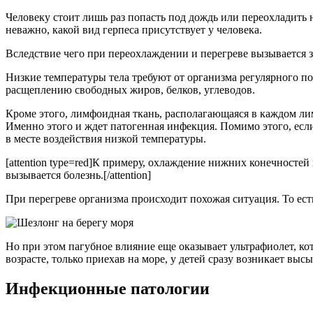
Человеку стоит лишь раз попасть под дождь или переохладить
неважно, какой вид герпеса присутствует у человека.
Вследствие чего при переохлаждении и перегреве вызывается 
Низкие температуры тела требуют от организма регулярного п
расщеплению свободных жиров, белков, углеводов.
Кроме этого, лимфоидная ткань, располагающаяся в каждом лимф
Именно этого и ждет патогенная инфекция. Помимо этого, есл
в месте воздействия низкой температуры.
[attention type=red]К примеру, охлаждение нижних конечностей
вызывается болезнь.[/attention]
При перегреве организма происходит похожая ситуация. То есть
Но при этом пагубное влияние еще оказывает ультрафиолет, к
возрасте, только приехав на море, у детей сразу возникает вы
Инфекционные патологии