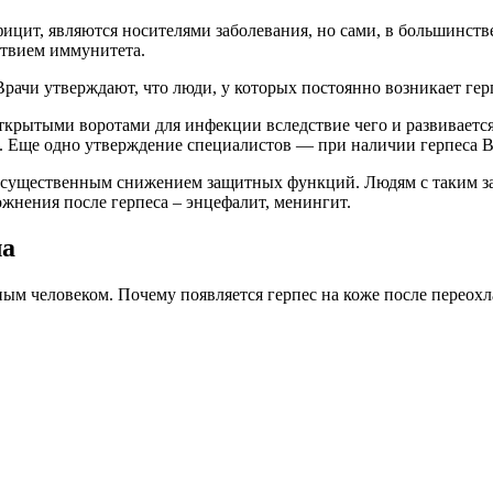
цит, являются носителями заболевания, но сами, в большинств
ствием иммунитета.
ачи утверждают, что люди, у которых постоянно возникает герп
ткрытыми воротами для инфекции вследствие чего и развивается 
ом. Еще одно утверждение специалистов — при наличии герпеса В
существенным снижением защитных функций. Людям с таким за
жнения после герпеса – энцефалит, менингит.
ла
нным человеком. Почему появляется герпес на коже после переох