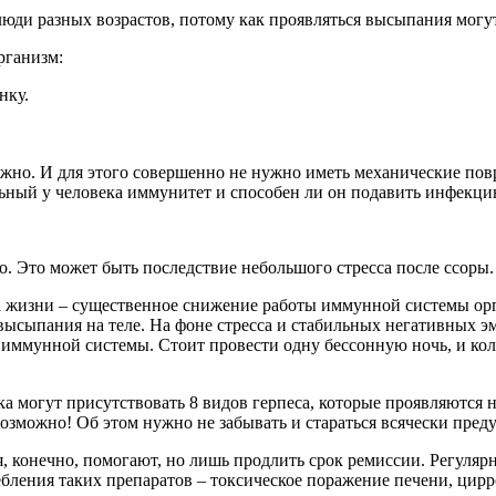
юди разных возрастов, потому как проявляться высыпания могут 
рганизм:
нку.
но. И для этого совершенно не нужно иметь механические повр
льный у человека иммунитет и способен ли он подавить инфекци
. Это может быть последствие небольшого стресса после ссоры.
за жизни – существенное снижение работы иммунной системы орга
высыпания на теле. На фоне стресса и стабильных негативных э
 иммунной системы. Стоит провести одну бессонную ночь, и кол
века могут присутствовать 8 видов герпеса, которые проявляются
озможно! Об этом нужно не забывать и стараться всячески предуп
, конечно, помогают, но лишь продлить срок ремиссии. Регуля
бления таких препаратов – токсическое поражение печени, цирро