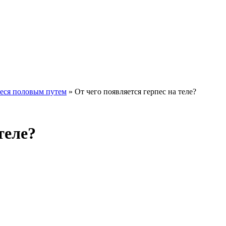
еся половым путем
»
От чего появляется герпес на теле?
теле?