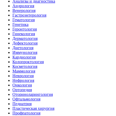
Анализы и диагностика
Андрология
Венерология
Гастроэнтерология
Гематология
Генетика
Геронтология
Гинекология
Дерматология
Дефектология
Диетология
Иммунология
Кардиология
Колопроктология
Косметология
Маммология
Неврология
Нефрология
Онкология
Ортопедия
Оториноларингология
Офтальмология
Педиатрия
Пластическая хирургия
Профпатология