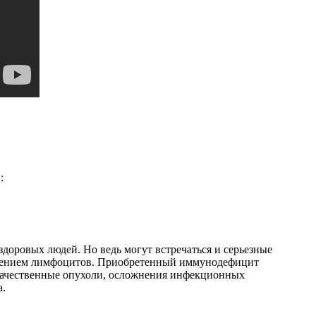
:
оровых людей. Но ведь могут встречаться и серьезные
жением лимфоцитов. Приобретенный иммунодефицит
локачественные опухоли, осложнения инфекционных
а.