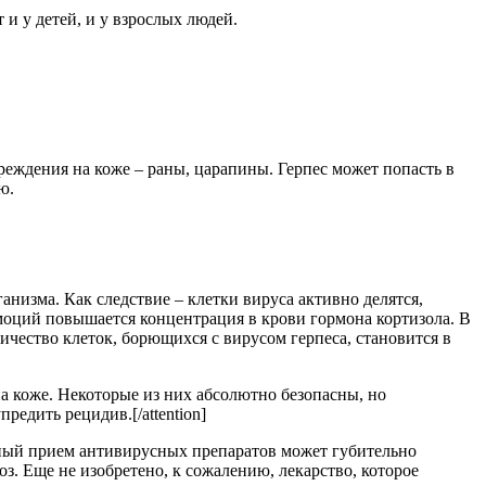
и у детей, и у взрослых людей.
еждения на коже – раны, царапины. Герпес может попасть в
ю.
низма. Как следствие – клетки вируса активно делятся,
моций повышается концентрация в крови гормона кортизола. В
ичество клеток, борющихся с вирусом герпеса, становится в
 на коже. Некоторые из них абсолютно безопасны, но
редить рецидив.[/attention]
рный прием антивирусных препаратов может губительно
з. Еще не изобретено, к сожалению, лекарство, которое