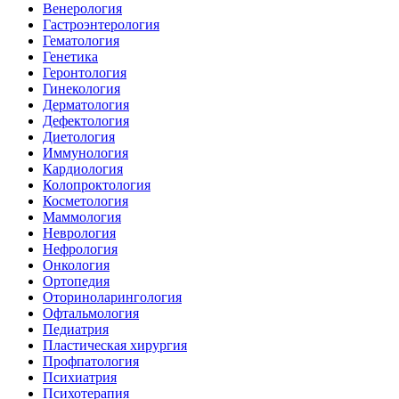
Венерология
Гастроэнтерология
Гематология
Генетика
Геронтология
Гинекология
Дерматология
Дефектология
Диетология
Иммунология
Кардиология
Колопроктология
Косметология
Маммология
Неврология
Нефрология
Онкология
Ортопедия
Оториноларингология
Офтальмология
Педиатрия
Пластическая хирургия
Профпатология
Психиатрия
Психотерапия