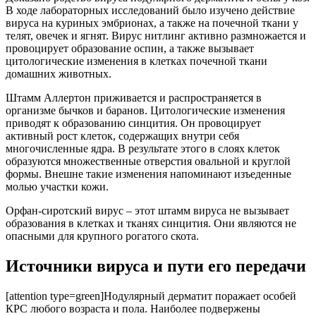
В ходе лабораторных исследований было изучено действие
вируса на куриных эмбрионах, а также на почечной ткани у
телят, овечек и ягнят. Вирус нитлинг активно размножается и
провоцирует образование оспин, а также вызывает
цитологические изменения в клетках почечной ткани
домашних животных.
Штамм Аллертон приживается и распространяется в
организме бычков и баранов. Цитологические изменения
приводят к образованию синцития. Он провоцирует
активный рост клеток, содержащих внутри себя
многочисленные ядра. В результате этого в слоях клеток
образуются множественные отверстия овальной и круглой
формы. Внешне такие изменения напоминают изъеденные
молью участки кожи.
Орфан-сиротский вирус – этот штамм вируса не вызывает
образования в клетках и тканях синцития. Они являются не
опасными для крупного рогатого скота.
Источники вируса и пути его передачи
[attention type=green]Нодулярный дерматит поражает особей
КРС любого возраста и пола. Наиболее подвержены