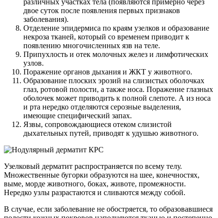
различных участках тела (появляются примерно через
двое суток после появления первых признаков
заболевания).
Отделение эпидермиса по краям узелков и образование
некроза тканей, который со временем приводит к
появлению многочисленных язв на теле.
Припухлость и отек молочных желез и лимфотических
узлов.
Поражение органов дыхания и ЖКТ у животного.
Образование плоских эрозий на слизистых оболочках
глаз, ротовой полости, а также носа. Поражение глазных
оболочек может приводить к полной слепоте. А из носа
и рта нередко отделяются серозные выделения,
имеющие специфический запах.
Язвы, сопровождающиеся отеком слизистой
дыхательных путей, приводят к удушью животного.
Узелковый дерматит распространяется по всему телу.
Множественные бугорки образуются на шее, конечностях,
выме, морде животного, боках, животе, промежности.
Нередко узлы разрастаются и сливаются между собой.
В случае, если заболевание не обостряется, то образовавшиеся
полости кожных покровов наполняются тканью и постепенно