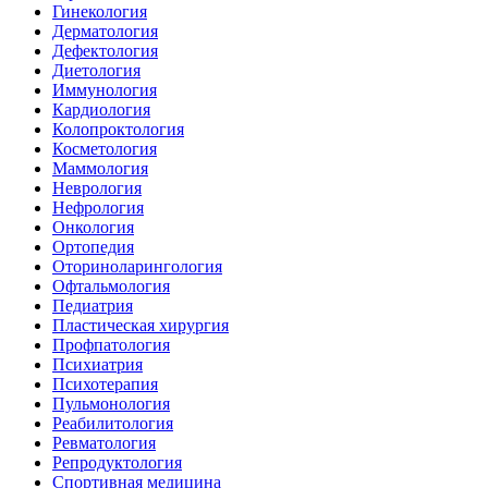
Гинекология
Дерматология
Дефектология
Диетология
Иммунология
Кардиология
Колопроктология
Косметология
Маммология
Неврология
Нефрология
Онкология
Ортопедия
Оториноларингология
Офтальмология
Педиатрия
Пластическая хирургия
Профпатология
Психиатрия
Психотерапия
Пульмонология
Реабилитология
Ревматология
Репродуктология
Спортивная медицина