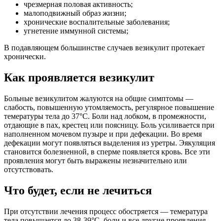
чрезмерная половая активность;
малоподвижный образ жизни;
хронические воспалительные заболевания;
угнетение иммунной системы;
В подавляющем большинстве случаев везикулит протекает
хронически.
Как проявляется везикулит
Больные везикулитом жалуются на общие симптомы —
слабость, повышенную утомляемость, регулярное повышение
темературы тела до 37°С. Боли над лобком, в промежности,
отдающие в пах, крестец или поясницу. Боль усиливается при
наполненном мочевом пузыре и при дефекации. Во время
дефекации могут появляться выделения из уретры. Эякуляция
становится болезненной, в сперме появляется кровь. Все эти
проявления могут быть выражены незначительно или
отсутствовать.
Что будет, если не лечиться
При отсутствии лечения процесс обостряется — темература
тела повышается до 38-39°С, боли и все другие проявления