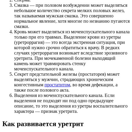
Смазка — при половом возбуждении может выделяться
небольшое количество секрета мелких половых желез,
так называемая мужская смазка. Это совершенно
нормальное явление, хотя многие по незнанию пугаются
смазки.
Кровь может выделяться из мочеиспускательного канала
только при его травмах. Выделение крови из уретры
(уретроррагия) — это всегда экстренная ситуация, при
которой нужно срочно обратиться к врачу. В редких
случаях уретроррагия возникает вследствие эрозивного
уретрита. При мочекаменной болезни выходящий
камень может травмировать стенку
мочеиспускательного канала.
Секрет предстательной железы (простаторея) может
выделяться у мужчин, страдающих хроническим
конгестивным
простатитом
, во время дефекации, а
также после полового акта.
Выделения из мочеиспускательного канала. Если
выделения не подходят ни под одно предыдущее
описание, то это выделения из уретры воспалительного
характера — признак уретрита.
Как развивается уретрит