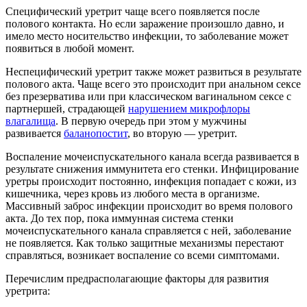
Специфический уретрит чаще всего появляется после
полового контакта. Но если заражение произошло давно, и
имело место носительство инфекции, то заболевание может
появиться в любой момент.
Неспецифический уретрит также может развиться в результате
полового акта. Чаще всего это происходит при анальном сексе
без презерватива или при классическом вагинальном сексе с
партнершей, страдающей
нарушением микрофлоры
влагалища
. В первую очередь при этом у мужчины
развивается
баланопостит
, во вторую — уретрит.
Воспаление мочеиспускательного канала всегда развивается в
результате снижения иммунитета его стенки. Инфицирование
уретры происходит постоянно, инфекция попадает с кожи, из
кишечника, через кровь из любого места в организме.
Массивный заброс инфекции происходит во время полового
акта. До тех пор, пока иммунная система стенки
мочеиспускательного канала справляется с ней, заболевание
не появляется. Как только защитные механизмы перестают
справляться, возникает воспаление со всеми симптомами.
Перечислим предрасполагающие факторы для развития
уретрита: