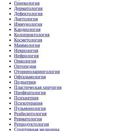
Гинекология
Дерматология
Дефектология
Диетология
Иммунология
Кардиология
Колопроктология
Косметология
Маммология
Неврология
Нефрология
Онкология
Ортопедия
Оториноларингология
Офтальмология
Педиатрия
Пластическая хирургия
Профпатология
Психиатрия
Психотерапия
Пульмонология
Реабилитология
Ревматология
Репродуктология
Спортивная медицина