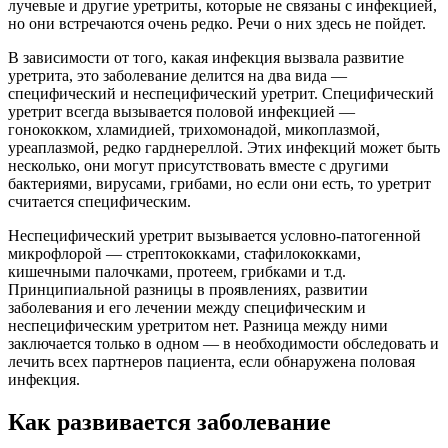
лучевые и другие уретриты, которые не связаны с инфекцией,
но они встречаются очень редко. Речи о них здесь не пойдет.
В зависимости от того, какая инфекция вызвала развитие
уретрита, это заболевание делится на два вида —
специфический и неспецифический уретрит. Специфический
уретрит всегда вызывается половой инфекцией —
гонококком, хламидией, трихомонадой, микоплазмой,
уреаплазмой, редко гарднереллой. Этих инфекций может быть
несколько, они могут присутствовать вместе с другими
бактериями, вирусами, грибами, но если они есть, то уретрит
считается специфическим.
Неспецифический уретрит вызывается условно-патогенной
микрофлорой — стрептококками, стафилококками,
кишечными палочками, протеем, грибками и т.д.
Принципиальной разницы в проявлениях, развитии
заболевания и его лечении между специфическим и
неспецифическим уретритом нет. Разница между ними
заключается только в одном — в необходимости обследовать и
лечить всех партнеров пациента, если обнаружена половая
инфекция.
Как развивается заболевание