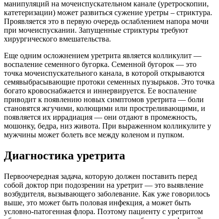
манипуляций на мочеиспускательном канале (уретроскопии,
катетеризации) может развиться сужение уретры – стриктура.
Проявляется это в первую очередь ослаблением напора мочи
при мочеиспускании. Запущенные стриктуры требуют
хирургического вмешательства.
Еще одним осложнением уретрита является колликулит —
воспаление семенного бугорка. Семенной бугорок — это
точка мочеиспускательного канала, в которой открываются
семявыбрасывающие протоки семенных пузырьков. Это точка
богато кровоснабжается и иннервируется. Ее воспаление
приводит к появлению новых симптомов уретрита — боли
становятся жгучими, колющими или простреливающими, и
появляется их иррадиация — они отдают в промежность,
мошонку, бедра, низ живота. При выраженном колликулите у
мужчины может болеть все между коленом и пупком.
Диагностика уретрита
Первоочередная задача, которую должен поставить перед
собой доктор при подозрении на уретрит — это выявление
возбудителя, вызывающего заболевание. Как уже говорилось
выше, это может быть половая инфекция, а может быть
условно-патогенная флора. Поэтому пациенту с уретритом