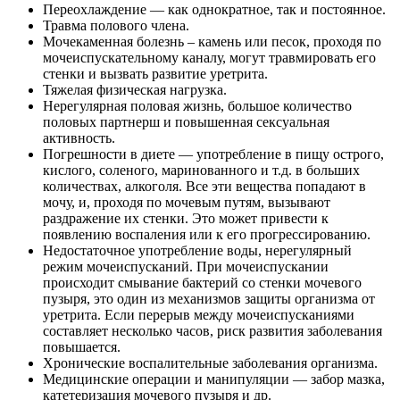
Переохлаждение — как однократное, так и постоянное.
Травма полового члена.
Мочекаменная болезнь – камень или песок, проходя по
мочеиспускательному каналу, могут травмировать его
стенки и вызвать развитие уретрита.
Тяжелая физическая нагрузка.
Нерегулярная половая жизнь, большое количество
половых партнерш и повышенная сексуальная
активность.
Погрешности в диете — употребление в пищу острого,
кислого, соленого, маринованного и т.д. в больших
количествах, алкоголя. Все эти вещества попадают в
мочу, и, проходя по мочевым путям, вызывают
раздражение их стенки. Это может привести к
появлению воспаления или к его прогрессированию.
Недостаточное употребление воды, нерегулярный
режим мочеиспусканий. При мочеиспускании
происходит смывание бактерий со стенки мочевого
пузыря, это один из механизмов защиты организма от
уретрита. Если перерыв между мочеиспусканиями
составляет несколько часов, риск развития заболевания
повышается.
Хронические воспалительные заболевания организма.
Медицинские операции и манипуляции — забор мазка,
катетеризация мочевого пузыря и др.