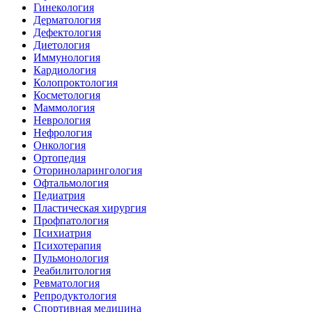
Гинекология
Дерматология
Дефектология
Диетология
Иммунология
Кардиология
Колопроктология
Косметология
Маммология
Неврология
Нефрология
Онкология
Ортопедия
Оториноларингология
Офтальмология
Педиатрия
Пластическая хирургия
Профпатология
Психиатрия
Психотерапия
Пульмонология
Реабилитология
Ревматология
Репродуктология
Спортивная медицина