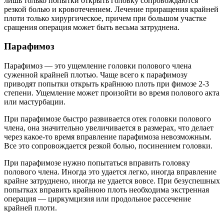
лишь только попытки открыть головку сопровождаются
резкой болью и кровотечением. Лечение приращения крайней
плоти только хирургическое, причем при большом участке
сращения операция может быть весьма затруднена.
Парафимоз
Парафимоз — это ущемление головки полового члена
суженной крайней плотью. Чаще всего к парафимозу
приводят попытки открыть крайнюю плоть при фимозе 2-3
степени. Ущемление может произойти во время полового акта
или мастурбации.
При парафимозе быстро развивается отек головки полового
члена, она значительно увеличивается в размерах, что делает
через какое-то время вправление парафимоза невозможным.
Все это сопровождается резкой болью, посинением головки.
При парафимозе нужно попытаться вправить головку
полового члена. Иногда это удается легко, иногда вправление
крайне затруднено, иногда не удается вовсе. При безуспешных
попытках вправить крайнюю плоть необходима экстренная
операция — циркумцизия или продольное рассечение
крайней плоти.