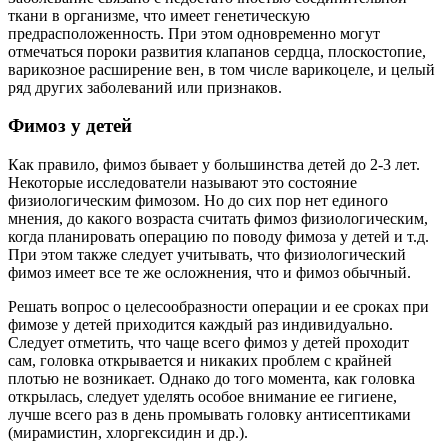
ткани в организме, что имеет генетическую
предрасположенность. При этом одновременно могут
отмечаться пороки развития клапанов сердца, плоскостопие,
варикозное расширение вен, в том числе варикоцеле, и целый
ряд других заболеваний или признаков.
Фимоз у детей
Как правило, фимоз бывает у большинства детей до 2-3 лет.
Некоторые исследователи называют это состояние
физиологическим фимозом. Но до сих пор нет единого
мнения, до какого возраста считать фимоз физиологическим,
когда планировать операцию по поводу фимоза у детей и т.д.
При этом также следует учитывать, что физиологический
фимоз имеет все те же осложнения, что и фимоз обычный.
Решать вопрос о целесообразности операции и ее сроках при
фимозе у детей приходится каждый раз индивидуально.
Следует отметить, что чаще всего фимоз у детей проходит
сам, головка открывается и никаких проблем с крайней
плотью не возникает. Однако до того момента, как головка
открылась, следует уделять особое внимание ее гигиене,
лучше всего раз в день промывать головку антисептиками
(мирамистин, хлоргексидин и др.).