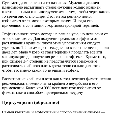
Суть метода вполне ясна из названия. Мужчина должен
планомерно растягивать стенозирующее кольцо крайней
плоти пальцами или инструментами с тем, чтобы через какое-
то время оно стало шире. Этот метод реально помог
избавиться от фимоза некоторым людям. Иногда его
применяют в сочетании с кортикостероидной терапией.
Эффективность этого метода не равна нулю, но немногим от
этого отличается. Для получения реального эффекта от
растягивания крайней плоти этим упражнениям следует
уделять по 1-2 часам в день ежедневно в течение месяцев или
даже лет. Мало у кого хватает терпения проделать все эти
манипуляции до получения реального эффекта. Кроме того,
при фимозе 3-4 степени не представляется возможным
растягивать крайнюю плоть достаточно сильно для того,
чтобы это имело какой-то значимый эффект.
Растягивание крайней плоти как метод лечения фимоза нельзя
рекомендовать именно из-за крайнего неудобства в его
применении. Более чем 99% всех попыток избавиться от
фимоза таким способом претерпевают неудачу.
Циркумцизия (обрезание)
Самый быстрый и эффективный способ лечения фимоза —