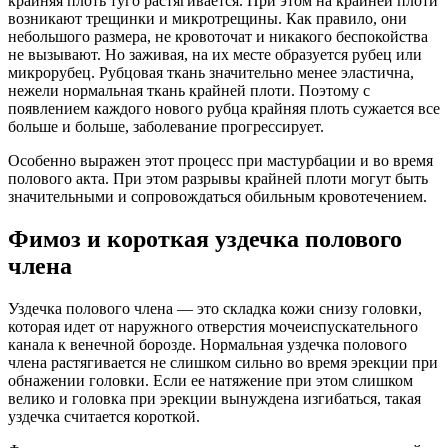
крайняя плоть туго растягивается. При этом на крайней плоти
возникают трещинки и микротрещины. Как правило, они
небольшого размера, не кровоточат и никакого беспокойства
не вызывают. Но заживая, на их месте образуется рубец или
микрорубец. Рубцовая ткань значительно менее эластична,
нежели нормальная ткань крайней плоти. Поэтому с
появлением каждого нового рубца крайняя плоть сужается все
больше и больше, заболевание прогрессирует.
Особенно выражен этот процесс при мастурбации и во время
полового акта. При этом разрывы крайней плоти могут быть
значительными и сопровождаться обильным кровотечением.
Фимоз и короткая уздечка полового
члена
Уздечка полового члена — это складка кожи снизу головки,
которая идет от наружного отверстия мочеиспускательного
канала к венечной борозде. Нормальная уздечка полового
члена растягивается не слишком сильно во время эрекции при
обнажении головки. Если ее натяжение при этом слишком
велико и головка при эрекции вынуждена изгибаться, такая
уздечка считается короткой.