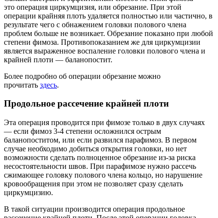
это операция циркумцизия, или обрезание. При этой
операции крайняя плоть удаляется полностью или частично, в
результате чего с обнажением головки полового члена
проблем больше не возникает. Обрезание показано при любой
степени фимоза. Противопоказанием же для циркумцизии
является выраженное воспаление головки полового члена и
крайней плоти — баланопостит.
Более подробно об операции обрезание можно
прочитать
здесь
.
Продольное рассечение крайней плоти
Эта операция проводится при фимозе только в двух случаях
— если фимоз 3-4 степени осложнился острым
баланопоститом, или если развился парафимоз. В первом
случае необходимо добиться открытия головки, но нет
возможности сделать полноценное обрезание из-за риска
несостоятельности швов. При парафимозе нужно рассечь
сжимающее головку полового члена кольцо, но нарушение
кровообращения при этом не позволяет сразу сделать
циркумцизию.
В такой ситуации производится операция продольное
рассечение крайней плоти. После этой операции головка