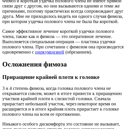
Фимоз и короткая уздечка полового члена не имеют прямой
связи друг с другом, но они вызываются одними и теми же
причинами, поэтому практически всегда сопровождают друг
друга. Мне не приходилось видеть ни одного случая фимоза,
при котором уздечка полового члена не была бы короткой.
Самое эффективное лечение короткой уздечки полового
члена, также как и фимоза — это оперативное лечение.
Выполняется специальная операция — пластика уздечки
полового члена. При сочетании с фимозом она производится
одновременно с
циркумцизией
(обрезанием).
Осложнения фимоза
Приращение крайней плоти к головке
3 и 4 степень фимоза, когда головка полового члена не
открывается совсем, может в итоге привести к приращению
участков крайней плоти к слизистой головки. Сначала
прирастает небольшой участок, через некоторое время он
расширяется и в итоге крайняя плоть прирастает к головке
полового члена на всем ее протяжении.
Никакого особого дискомфорта это состояние не вызывает,