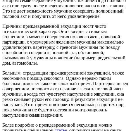
котором семяизвержение у мужчины начинается до полового
акта или сразу после введения полового члена во влагалище.
Это не дает возможность мужчине совершить полноценный
половой акт и получить от него удовлетворение.
Причины преждевременной эякуляции носят чисто
психологический характер. Они связаны с сильным
волнением в момент совершения полового акта, новизной
партнерши, с чрезмерным желанием мужчины максимально
удовлетворить парнтершу, с тревогой мужчины по поводу
способности совершить половой акт, обстановкой,
вызывающей у мужчины волнение (например, родительский
дом, автомобиль).
Больным, страдающим преждевременной эякуляцией, также
необходима помощь сексолога. Однако нередко таким
больным помогает такое не сложный прием. Партнерша перед
совершением полового акта начинает ласкать половой член
мужчины, а когда тот чувствует наступление эякуляции, она
резко сжимает рукой его головку. В результате эякуляция не
наступает. Этот прием повторяется несколько раз до тех пор,
пока мужчина не будет в состоянии контролировать
наступление семяизвержения.
Более подробно о преждевременной эякуляции можно
прочитать в специальной
статье
, опубликованной на сайте.