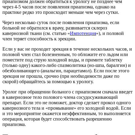
приапизмом должен обратиться к урологу не позднее чем
через 4-5 часов после появления приапизма, однако на
практике редко это происходит меньше чем через сутки.
Через несколько суток после появления приапизма, если
больной не обратился к врачу, развивается склероз
кавернозной ткани (см. статью «
Импотенция
«), и половой
член теряет способность к эрекции.
Если у вас не проходит эрекция в течение нескольких часов, и
половой член стал болезненным, то обложите его льдом или
поместите под струю холодной воды, и примите таблетку
(только одну) какого-либо спазмолитика (но-шпа, баралгин) и
обезболивающего (анальгин, парацетамол). Если после этого
эрекция не прошла, срочно (при необходимости даже по
скорой) обращайтесь за помощью к урологу.
Уролог при обращении больного с приапизмом сначала введет
в кавернозное тело полового члена сосудосуживающий
препарат. Если это не поможет, доктор сделает прокол одного
кавернозного тела и «промывание» его холодной водой. Если
и это мероприятие окажется неэффективным, то выполняется
операция, которая будет способствовать разрешению
приапизма.