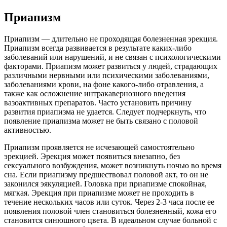
Приапизм
Приапизм — длительно не проходящая болезненная эрекция.
Приапизм всегда развивается в результате каких-либо
заболеваний или нарушений, и не связан с психологическими
факторами. Приапизм может развиться у людей, страдающих
различными нервными или психическими заболеваниями,
заболеваниями крови, на фоне какого-либо отравления, а
также как осложнение интракавернозного введения
вазоактивных препаратов. Часто установить причину
развития приапизма не удается. Следует подчеркнуть, что
появление приапизма может не быть связано с половой
активностью.
Приапизм проявляется не исчезающей самостоятельно
эрекцией. Эрекция может появиться внезапно, без
сексуального возбуждения, может возникнуть ночью во время
сна. Если приапизму предшествовал половой акт, то он не
законился эякуляцией. Головка при приапизме спокойная,
мягкая. Эрекция при приапизме может не проходить в
течение нескольких часов или суток. Через 2-3 часа после ее
появления половой член становиться болезненный, кожа его
становится синюшного цвета. В идеальном случае больной с