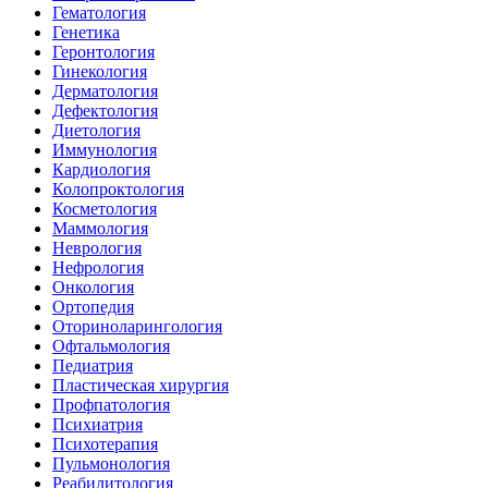
Гематология
Генетика
Геронтология
Гинекология
Дерматология
Дефектология
Диетология
Иммунология
Кардиология
Колопроктология
Косметология
Маммология
Неврология
Нефрология
Онкология
Ортопедия
Оториноларингология
Офтальмология
Педиатрия
Пластическая хирургия
Профпатология
Психиатрия
Психотерапия
Пульмонология
Реабилитология