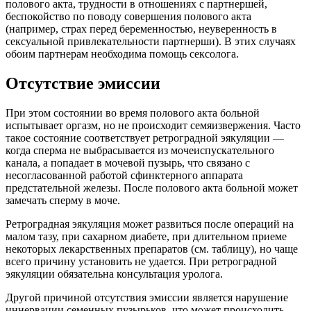
полового акта, трудности в отношениях с партнершей,
беспокойство по поводу совершения полового акта
(например, страх перед беременностью, неуверенность в
сексуальной привлекательности партнерши). В этих случаях
обоим партнерам необходима помощь сексолога.
Отсутствие эмиссии
При этом состоянии во время полового акта больной
испытывает оргазм, но не происходит семяизвержения. Часто
такое состояние соответствует ретроградной эякуляции —
когда сперма не выбрасывается из мочеиспускательного
канала, а попадает в мочевой пузырь, что связано с
несогласованной работой сфинктерного аппарата
предстательной железы. После полового акта больной может
замечать сперму в моче.
Ретроградная эякуляция может развиться после операций на
малом тазу, при сахарном диабете, при длительном приеме
некоторых лекарственных препаратов (см. таблицу), но чаще
всего причину установить не удается. При ретроградной
эякуляции обязательна консультация уролога.
Другой причиной отсутствия эмиссии является нарушение
иннервации семенных пузырьков, что может происходить