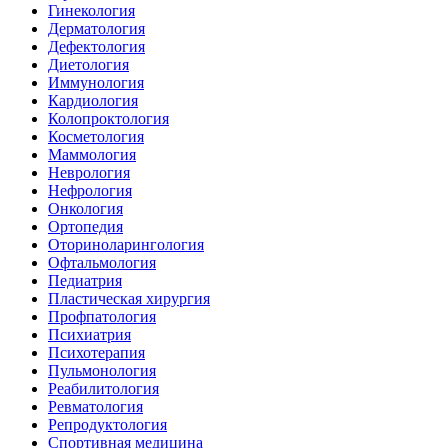
Гинекология
Дерматология
Дефектология
Диетология
Иммунология
Кардиология
Колопроктология
Косметология
Маммология
Неврология
Нефрология
Онкология
Ортопедия
Оториноларингология
Офтальмология
Педиатрия
Пластическая хирургия
Профпатология
Психиатрия
Психотерапия
Пульмонология
Реабилитология
Ревматология
Репродуктология
Спортивная медицина