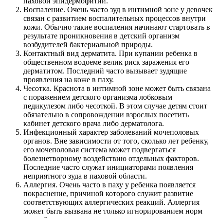
паховой эпидермофитии.
Воспаление. Очень часто зуд в интимной зоне у девочек
связан с развитием воспалительных процессов внутри
кожи. Обычно такие воспаления начинают стартовать в
результате проникновения в детский организм
возбудителей бактериальной природы.
Контактный вид дерматита. При купании ребенка в
общественном водоеме велик риск заражения его
дерматитом. Последний часто вызывает зудящие
проявления на коже в паху.
Чесотка. Краснота в интимной зоне может быть связана
с поражением детского организма лобковым
педикулезом либо чесоткой. В этом случае детям стоит
обязательно в сопровождении взрослых посетить
кабинет детского врача либо дерматолога.
Инфекционный характер заболеваний мочеполовых
органов. Вне зависимости от того, сколько лет ребенку,
его мочеполовая система может подвергаться
болезнетворному воздействию отдельных факторов.
Последние часто служат инициаторами появления
неприятного зуда в паховой области.
Аллергия. Очень часто в паху у ребенка появляется
покраснение, причиной которого служит развитие
соответствующих аллергических реакций. Аллергия
может быть вызвана не только игнорированием норм