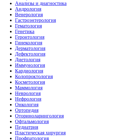
Анализы и диагностика
Андрология
Венерология
Гастроэнтерология
Гематология
Генетика
Геронтология
Гинекология
Дерматология
Дефектология
Диетология
Иммунология
Кардиология
Колопроктология
Косметология
Маммология
Неврология
Нефрология
Онкология
Ортопедия
Оториноларингология
Офтальмология
Педиатрия
Пластическая хирургия
Профпатология