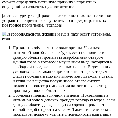
сможет определить истинную причину неприятных
ощущений и назначить нужное лечение.
[attention type=green]Правильное лечение поможет не только
устранить неприятные ощущения, но и предотвратить их
повторное проявление.[/attention]
Краснота, жжение и зуд в паху будут устранены,
если:
Правильно обмывать половые органы. Чесаться в
интимной зоне больше не будет, если периодически
данную область промывать зверобойным отваром.
Данная трава в готовом высушенном виде находится в
свободной продаже на аптечных полках. В домашних
условиях из нее можно приготовить отвар, которым и
следует обмывать всю интимную зону дважды в сутки.
Активные вещества полученного отвара смогут
подавить процесс размножения патогенных частиц,
проникнувших в область паха.
Соблюдать правила личной гигиены. Покраснение в
интимной зоне у девочек пройдет гораздо быстрее, если
данную область дважды в сутки хорошо промывать
теплой водой с простым мылом. Такие гигиенические
процедуры помогут удалить с поверхности влагалища