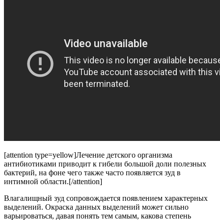
[attention type=yellow]Лечение детского организма
антибиотиками приводит к гибели большой доли полезных
бактерий, на фоне чего также часто появляется зуд в
интимной области.[/attention]
Влагалищный зуд сопровождается появлением характерных
выделений. Окраска данных выделений может сильно
варьироваться, давая понять тем самым, какова степень