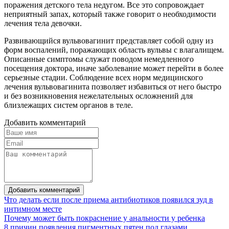
поражения детского тела недугом. Все это сопровождает
неприятный запах, который также говорит о необходимости
лечения тела девочки.
Развивающийся вульвовагинит представляет собой одну из
форм воспалений, поражающих область вульвы с влагалищем.
Описанные симптомы служат поводом немедленного
посещения доктора, иначе заболевание может перейти в более
серьезные стадии. Соблюдение всех норм медицинского
лечения вульвовагинита позволяет избавиться от него быстро
и без возникновения нежелательных осложнений для
близлежащих систем органов в теле.
Добавить комментарий
Добавить комментарий
Что делать если после приема антибиотиков появился зуд в
интимном месте
Почему может быть покраснение у анальности у ребенка
8 причин появления пигментных пятен под глазами