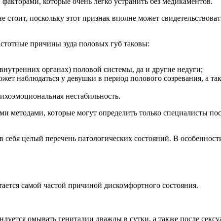
 факторами, которые очень легко устранить без медикаментов.
 не стоит, поскольку этот признак вполне может свидетельствова
стотные причины зуда половых губ таковы:
внутренних органах) половой системы, да и другие недуги;
ет наблюдаться у девушки в период полового созревания, а так
сихоэмоциональная нестабильность.
ми методами, которые могут определить только специалисты по
 себя целый перечень патологических состояний. В особенности
ается самой частой причиной дискомфортного состояния.
дуется омывать гениталии дважды в сутки, а также после сексу