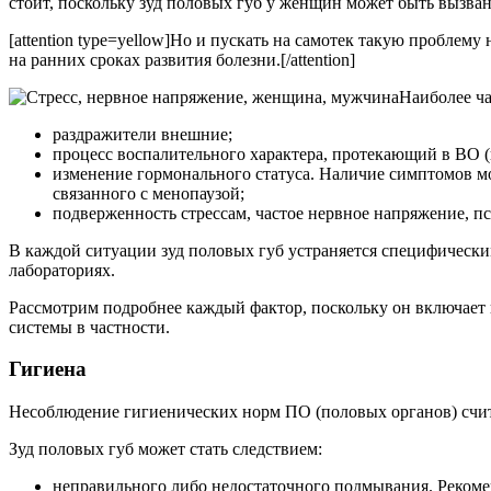
стоит, поскольку зуд половых губ у женщин может быть вызван
[attention type=yellow]Но и пускать на самотек такую проблему
на ранних сроках развития болезни.[/attention]
Наиболее ча
раздражители внешние;
процесс воспалительного характера, протекающий в ВО (
изменение гормонального статуса. Наличие симптомов мож
связанного с менопаузой;
подверженность стрессам, частое нервное напряжение, п
В каждой ситуации зуд половых губ устраняется специфически
лабораториях.
Рассмотрим подробнее каждый фактор, поскольку он включает в
системы в частности.
Гигиена
Несоблюдение гигиенических норм ПО (половых органов) счит
Зуд половых губ может стать следствием:
неправильного либо недостаточного подмывания. Рекомен