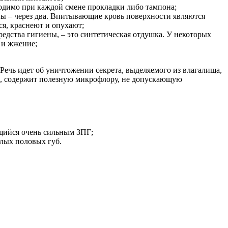
одимо при каждой смене прокладки либо тампона;
ны – через два. Впитывающие кровь поверхности являются
ся, краснеют и опухают;
едства гигиены, – это синтетическая отдушка. У некоторых
 и жжение;
Речь идет об уничтожении секрета, выделяемого из влагалища,
ов, содержит полезную микрофлору, не допускающую
щийся очень сильным ЗПГ;
лых половых губ.