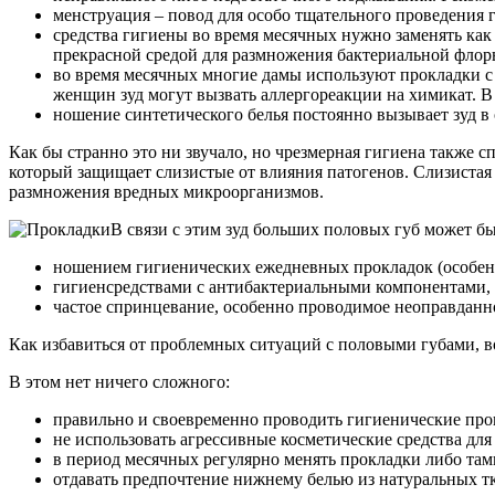
менструация – повод для особо тщательного проведения
средства гигиены во время месячных нужно заменять как
прекрасной средой для размножения бактериальной флоры
во время месячных многие дамы используют прокладки с 
женщин зуд могут вызвать аллергореакции на химикат. В
ношение синтетического белья постоянно вызывает зуд в 
Как бы странно это ни звучало, но чрезмерная гигиена также 
который защищает слизистые от влияния патогенов. Слизистая
размножения вредных микроорганизмов.
В связи с этим зуд больших половых губ может б
ношением гигиенических ежедневных прокладок (особенн
гигиенсредствами с антибактериальными компонентами,
частое спринцевание, особенно проводимое неоправданн
Как избавиться от проблемных ситуаций с половыми губами, 
В этом нет ничего сложного:
правильно и своевременно проводить гигиенические про
не использовать агрессивные косметические средства для
в период месячных регулярно менять прокладки либо та
отдавать предпочтение нижнему белью из натуральных т