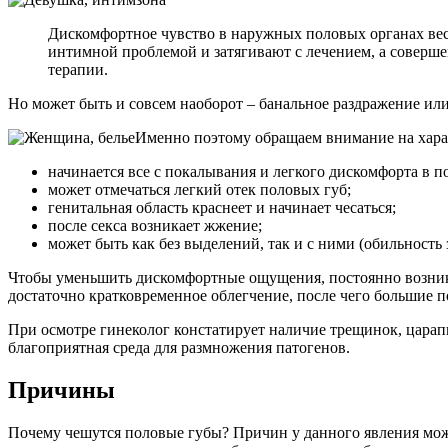
Дискомфортное чувство в наружных половых органах весь
интимной проблемой и затягивают с лечением, а соверше
терапии.
Но может быть и совсем наоборот – банальное раздражение или
Именно поэтому обращаем внимание на харак
начинается все с покалывания и легкого дискомфорта в 
может отмечаться легкий отек половых губ;
генитальная область краснеет и начинает чесаться;
после секса возникает жжение;
может быть как без выделений, так и с ними (обильность
Чтобы уменьшить дискомфортные ощущения, постоянно возникае
достаточно кратковременное облегчение, после чего большие 
При осмотре гинеколог констатирует наличие трещинок, царапи
благоприятная среда для размножения патогенов.
Причины
Почему чешутся половые губы? Причин у данного явления может