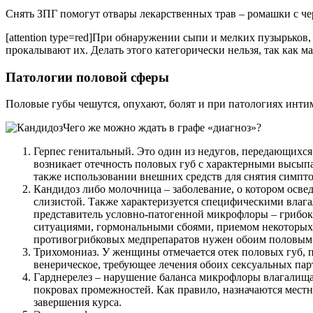
Снять ЗПГ помогут отвары лекарственных трав – ромашки с че
[attention type=red]При обнаружении сыпи и мелких пузырько
прокалывают их. Делать этого категорически нельзя, так как м
Патологии половой сферы
Половые губы чешутся, опухают, болят и при патологиях инти
Чего же можно ждать в графе «диагноз»?
Герпес генитальный. Это один из недугов, передающихся 
возникает отечность половых губ с характерными высып
также использовании внешних средств для снятия симпт
Кандидоз либо молочница – заболевание, о котором осв
слизистой. Также характеризуется специфическими вла
представитель условно-патогенной микрофлоры – грибок
ситуациями, гормональными сбоями, приемом некоторых м
противогрибковых медпрепаратов нужен обоим половым
Трихомониаз. У женщины отмечается отек половых губ, 
венерическое, требующее лечения обоих сексуальных пар
Гарднерелез – нарушение баланса микрофлоры влагалища.
покровах промежностей. Как правило, назначаются местн
завершения курса.