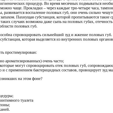
 гигиенических процедур. Во время месячных подмываться необх
 можно чаще. Прокладки – через каждые три-четыре часа, тампо
, развивается воспаление половых губ, они очень сильно чешут
запахом. Пахнущая субстанция, которой пропитываются такие ср
 таких случаях возможна даже сыпь на половых губах, отечность
области половых губ.
способна спровоцировать сильнейший зуд и жжение половых губ. 
 субстанция, которая выделяется из внутренних половых орган
ыть простимулирован:
о ароматизированных) очень часто;
 которые могут спровоцировать отек половых губ, сопровождаю
о и с применением бактерицидных составов, провоцирует зуд ма
возникших на этом фоне?
цедуры;
 интимного туалета
мпоны;
каней.