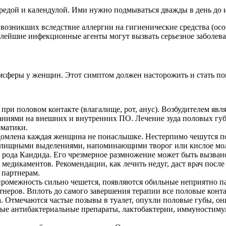
редой и календулой. Ими нужно подмываться дважды в день до 
в, возникших вследствие аллергии на гигиенические средства (
алейшие инфекционные агенты могут вызвать серьезное заболевани
мсферы у женщин. Этот симптом должен насторожить и стать по
при половом контакте (влагалище, рот, анус). Возбудителем явл
аниями на внешних и внутренних ПО. Лечение зуда половых губ 
оматики.
едомлена каждая женщина не понаслышке. Нестерпимо чешутся п
галищными выделениями, напоминающими творог или кислое мол
 рода Кандида. Его чрезмерное размножение может быть вызва
едикаментов. Рекомендации, как лечить недуг, даст врач посл
 партнерам.
промежность сильно чешется, появляются обильные неприятно п
тнеров. Вплоть до самого завершения терапии все половые конт
 Отмечаются частые позывы в туалет, опухли половые губы, он
ые антибактериальные препараты, лактобактерии, иммуностимул