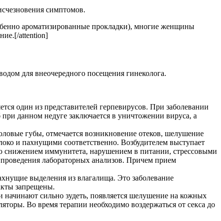
исчезновения симптомов.
особенно ароматизированные прокладки), многие женщины
е.[/attention]
водом для внеочередного посещения гинеколога.
яется один из представителей герпевирусов. При заболевании
при данном недуге заключается в уничтожении вируса, а
оловые губы, отмечается возникновение отеков, шелушение
око и пахнущими соответственно. Возбудителем выступает
но снижением иммунитета, нарушением в питании, стрессовыми
е проведения лабораторных анализов. Причем прием
ахнущие выделения из влагалища. Это заболевание
акты запрещены.
и начинают сильно зудеть, появляется шелушение на кожных
яторы. Во время терапии необходимо воздержаться от секса до