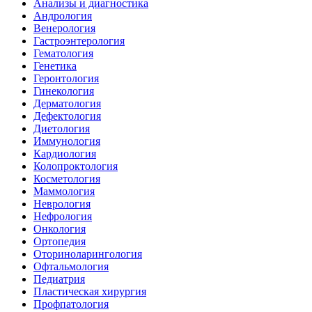
Анализы и диагностика
Андрология
Венерология
Гастроэнтерология
Гематология
Генетика
Геронтология
Гинекология
Дерматология
Дефектология
Диетология
Иммунология
Кардиология
Колопроктология
Косметология
Маммология
Неврология
Нефрология
Онкология
Ортопедия
Оториноларингология
Офтальмология
Педиатрия
Пластическая хирургия
Профпатология