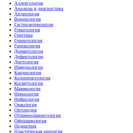
Аллергология
Анализы и диагностика
Андрология
Венерология
Гастроэнтерология
Гематология
Генетика
Геронтология
Гинекология
Дерматология
Дефектология
Диетология
Иммунология
Кардиология
Колопроктология
Косметология
Маммология
Неврология
Нефрология
Онкология
Ортопедия
Оториноларингология
Офтальмология
Педиатрия
Пластическая хирургия