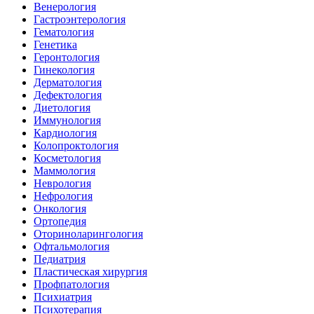
Венерология
Гастроэнтерология
Гематология
Генетика
Геронтология
Гинекология
Дерматология
Дефектология
Диетология
Иммунология
Кардиология
Колопроктология
Косметология
Маммология
Неврология
Нефрология
Онкология
Ортопедия
Оториноларингология
Офтальмология
Педиатрия
Пластическая хирургия
Профпатология
Психиатрия
Психотерапия