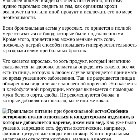
малышей должен вводиться очень постепенно, поэтому
нужно тщательно следить за тем, как организм крохи
реагирует на тот или иной продукт и исключать его по мере
необходимости.
Если бронхиальная астма у взрослых, то придется в полной
мере отказаться от блюд, которые были подслащенными.
Кроме этого, придется как можно меньше есть соли,
поскольку натрий способен повышать гиперчувствительность
к раздражителям при больных бронхах.
Что касается взрослых, то хоть продукт, который негативно
сказывается на здоровье астматика определить тяжело, все же
есть та пища, которую в любом случае запрещается принимать
во время указанного заболевания. Так, не разрешается пища в
обжаренном виде или же с запеченной корочкой. Это касается
и хлебобулочной продукции, которая выпекается с помощью
муки белого сорта, сдобы. Не рекомендуются блюда, в
которые добавляется шоколад, кофе или же какао.
Особенно
осторожно нужно относиться к кондитерским изделиям, в
которые добавляется варенье, джем или мед.
Как уже было
указано, запрещено есть фрукты экзотические, например,
финики, цитрусовые плоды или инжир. К потенциальным
аллергенам относятся клубника, малина, виноград.