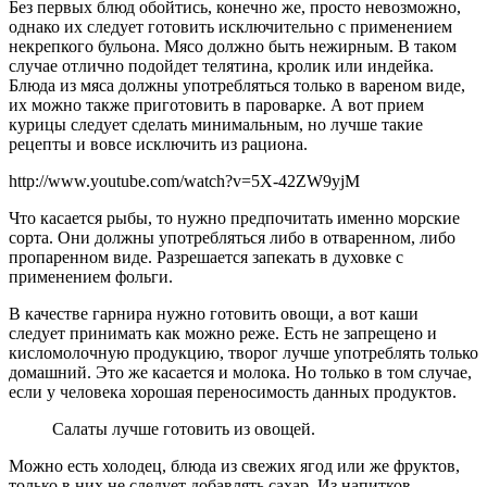
Без первых блюд обойтись, конечно же, просто невозможно,
однако их следует готовить исключительно с применением
некрепкого бульона. Мясо должно быть нежирным. В таком
случае отлично подойдет телятина, кролик или индейка.
Блюда из мяса должны употребляться только в вареном виде,
их можно также приготовить в пароварке. А вот прием
курицы следует сделать минимальным, но лучше такие
рецепты и вовсе исключить из рациона.
http://www.youtube.com/watch?v=5X-42ZW9yjM
Что касается рыбы, то нужно предпочитать именно морские
сорта. Они должны употребляться либо в отваренном, либо
пропаренном виде. Разрешается запекать в духовке с
применением фольги.
В качестве гарнира нужно готовить овощи, а вот каши
следует принимать как можно реже. Есть не запрещено и
кисломолочную продукцию, творог лучше употреблять только
домашний. Это же касается и молока. Но только в том случае,
если у человека хорошая переносимость данных продуктов.
Салаты лучше готовить из овощей.
Можно есть холодец, блюда из свежих ягод или же фруктов,
только в них не следует добавлять сахар. Из напитков