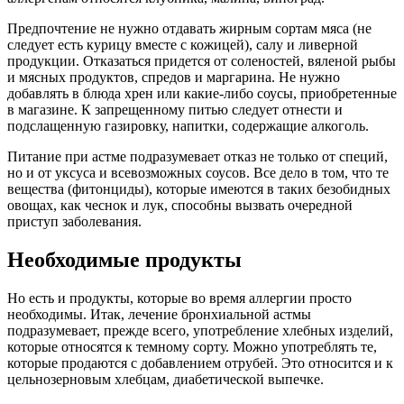
Предпочтение не нужно отдавать жирным сортам мяса (не
следует есть курицу вместе с кожицей), салу и ливерной
продукции. Отказаться придется от соленостей, вяленой рыбы
и мясных продуктов, спредов и маргарина. Не нужно
добавлять в блюда хрен или какие-либо соусы, приобретенные
в магазине. К запрещенному питью следует отнести и
подслащенную газировку, напитки, содержащие алкоголь.
Питание при астме подразумевает отказ не только от специй,
но и от уксуса и всевозможных соусов. Все дело в том, что те
вещества (фитонциды), которые имеются в таких безобидных
овощах, как чеснок и лук, способны вызвать очередной
приступ заболевания.
Необходимые продукты
Но есть и продукты, которые во время аллергии просто
необходимы. Итак, лечение бронхиальной астмы
подразумевает, прежде всего, употребление хлебных изделий,
которые относятся к темному сорту. Можно употреблять те,
которые продаются с добавлением отрубей. Это относится и к
цельнозерновым хлебцам, диабетической выпечке.