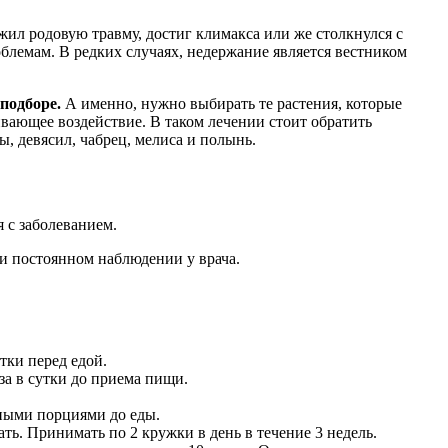
ил родовую травму, достиг климакса или же столкнулся с
лемам. В редких случаях, недержание является вестником
подборе.
А именно, нужно выбирать те растения, которые
ивающее воздействие. В таком лечении стоит обратить
ы, девясил, чабрец, мелиса и полынь.
я с заболеванием.
ри постоянном наблюдении у врача.
утки перед едой.
аза в сутки до приема пищи.
авными порциями до еды.
ь. Принимать по 2 кружки в день в течение 3 недель.