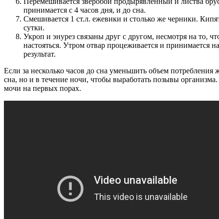
Перемешивается зверобой продырявленный и листва брусн
принимается с 4 часов дня, и до сна.
Смешивается 1 ст.л. ежевики и столько же черники. Кипят
сутки.
Укроп и энурез связаны друг с другом, несмотря на то, ч
настояться. Утром отвар процеживается и принимается на
результат.
Если за несколько часов до сна уменьшить объем потребления 
сна, но и в течение ночи, чтобы выработать позывы организм
мочи на первых порах.