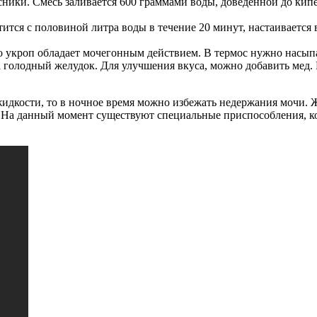
ики. Смесь заливается 600 граммами воды, доведенной до кипен
ится с половиной литра воды в течение 20 минут, настаивается 
то укроп обладает мочегонным действием. В термос нужно насыпа
 голодный желудок. Для улучшения вкуса, можно добавить мед. 
жидкости, то в ночное время можно избежать недержания мочи. 
а. На данный момент существуют специальные приспособления, 