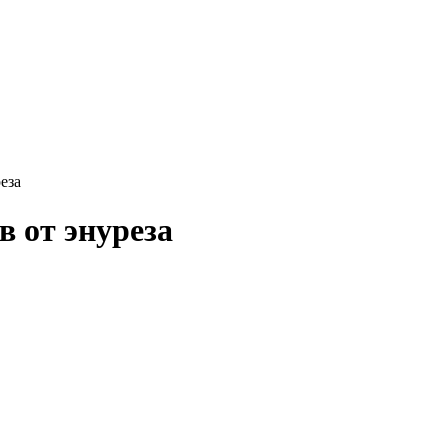
еза
 от энуреза