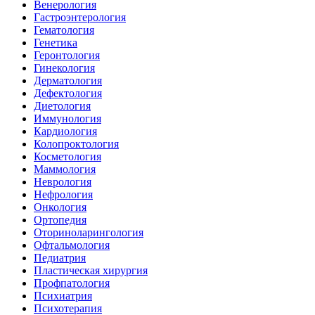
Венерология
Гастроэнтерология
Гематология
Генетика
Геронтология
Гинекология
Дерматология
Дефектология
Диетология
Иммунология
Кардиология
Колопроктология
Косметология
Маммология
Неврология
Нефрология
Онкология
Ортопедия
Оториноларингология
Офтальмология
Педиатрия
Пластическая хирургия
Профпатология
Психиатрия
Психотерапия