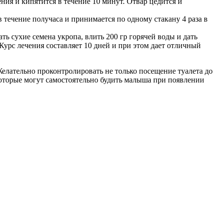
ия и кипятится в течение 10 минут. Отвар цедится и
в течение получаса и принимается по одному стакану 4 раза в
ть сухие семена укропа, влить 200 гр горячей воды и дать
Курс лечения составляет 10 дней и при этом дает отличный
Желательно проконтролировать не только посещение туалета до
которые могут самостоятельно будить малыша при появлении