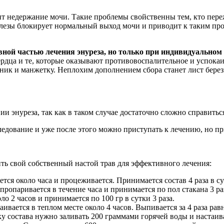
т недержание мочи. Такие проблемы свойственны тем, кто переж
езы блокирует нормальный выход мочи и приводит к таким проб
ной частью лечения энуреза, но только при индивидуальном 
сердца и те, которые оказывают противовоспалительное и успока
тник и манжетку. Неплохим дополнением сбора станет лист берез
и энуреза, так как в таком случае достаточно сложно справитьс
ледование и уже после этого можно приступать к лечению, но п
ь свой собственный настой трав для эффективного лечения:
ется около часа и процеживается. Принимается состав 4 раза в с
 пропаривается в течение часа и принимается по пол стакана 3 р
о 2 часов и принимается по 100 гр в сутки 3 раза.
стаивается в теплом месте около 4 часов. Выпивается за 4 раза р
 состава нужно заливать 200 граммами горячей воды и настаиват