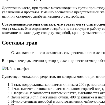
Достаточно часто, при травме мочевыводящих путей происходи
увеличением простаты. Именно воспаление предстательной жел
наличия сахарного диабета, нервного расстройства.
Современные доктора считают, что травы могут стать основ
могут оказать благоприятное воздействие на сосуды и работу 
внимание на календулу, солодку, зверобой, крапиву, тысячелис
Составы трав
Самое важное — это исключить самодеятельность в лечени
В первую очередь именно доктор должен провести осмотр, обс
Существует множество рецептов, по которым можно приготовит
1 ст.л. подорожника заливается кипятком 200 гр, настаива
1 ч.л. тысячелистника заливается стаканом горячей воды,
Шалфей 40 г заливается литром кипятка, настаивается окол
Заливается 3 ст.л. пастушьей сумки, 400 гр кипятка и на
Нужно смешать зверобой и золототысячник, чайную ложку