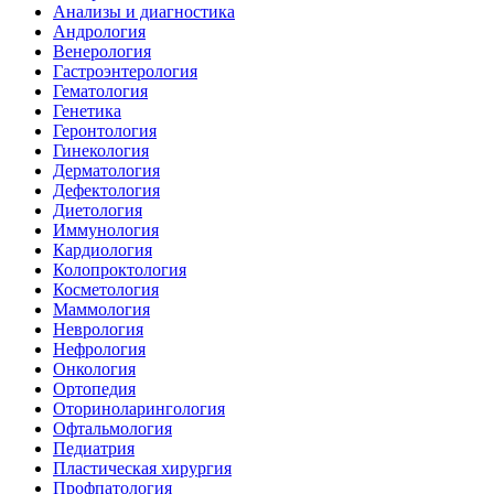
Анализы и диагностика
Андрология
Венерология
Гастроэнтерология
Гематология
Генетика
Геронтология
Гинекология
Дерматология
Дефектология
Диетология
Иммунология
Кардиология
Колопроктология
Косметология
Маммология
Неврология
Нефрология
Онкология
Ортопедия
Оториноларингология
Офтальмология
Педиатрия
Пластическая хирургия
Профпатология