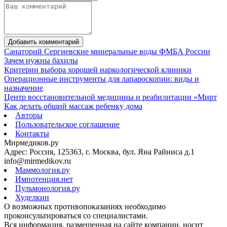
Добавить комментарий
Санаторий Сергиевские минеральные воды ФМБА России
Зачем нужны бахилы
Критерии выбора хорошей наркологической клиники
Операционные инструменты для лапароскопии: виды и
назначение
Центр восстановительной медицины и реабилитации «Мирт
Как делать общий массаж ребенку дома
Авторы
Пользовательское соглашение
Контакты
Мирмедиков.ру
Адрес: Россия, 125363, г. Москва, бул. Яна Райниса д.1
info@mirmedikov.ru
Маммология.ру
Импотенция.нет
Пульмонология.ру
Худелкин
О возможных противопоказаниях необходимо
проконсультироваться со специалистами.
Вся информация, размещенная на сайте компании, носит