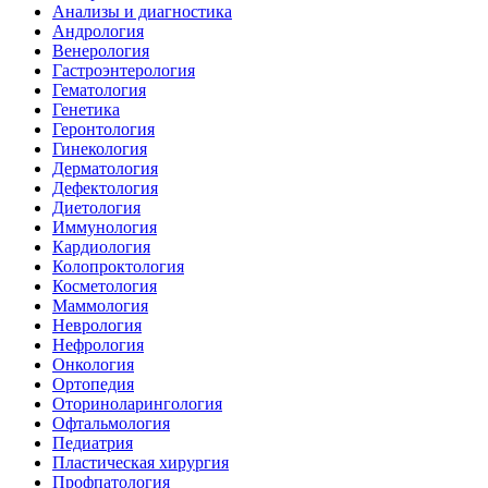
Анализы и диагностика
Андрология
Венерология
Гастроэнтерология
Гематология
Генетика
Геронтология
Гинекология
Дерматология
Дефектология
Диетология
Иммунология
Кардиология
Колопроктология
Косметология
Маммология
Неврология
Нефрология
Онкология
Ортопедия
Оториноларингология
Офтальмология
Педиатрия
Пластическая хирургия
Профпатология