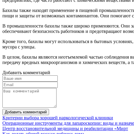
предприятиях, где часто работают с химическими веществами
Бахилы также находят применение в пищевой промышленности. 
пищи и защиты от возможных контаминантов. Они помогают со
В промышленности бахилы также широко применяются. Они защ
обеспечивают безопасность работников и предотвращают возм
Кроме того, бахилы могут использоваться в бытовых условиях,
мусора с улицы.
В целом, бахилы являются неотъемлемой частью соблюдения вы
передачу вредных микроорганизмов и химических веществ, а т
Добавить комментарий
Добавить комментарий
Критерии выбора хорошей наркологической клиники
Операционные инструменты для лапароскопии: виды и назнач
Центр восстановительной медицины и реабилитации «Мирт
Как делать общий массаж ребенку дома