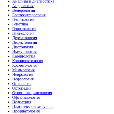
Анализы и диагностика
Андрология
Венерология
Гастроэнтерология
Гематология
Генетика
Геронтология
Гинекология
Дерматология
Дефектология
Диетология
Иммунология
Кардиология
Колопроктология
Косметология
Маммология
Неврология
Нефрология
Онкология
Ортопедия
Оториноларингология
Офтальмология
Педиатрия
Пластическая хирургия
Профпатология