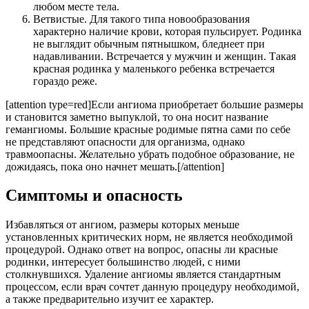
любом месте тела.
Ветвистые. Для такого типа новообразования
характерно наличие крови, которая пульсирует. Родинка
не выглядит обычным пятнышком, бледнеет при
надавливании. Встречается у мужчин и женщин. Такая
красная родинка у маленького ребенка встречается
гораздо реже.
[attention type=red]Если ангиома приобретает большие размеры
и становится заметно выпуклой, то она носит название
гемангиомы. Большие красные родимые пятна сами по себе
не представляют опасности для организма, однако
травмоопасны. Желательно убрать подобное образование, не
дожидаясь, пока оно начнет мешать.[/attention]
Симптомы и опасность
Избавляться от ангиом, размеры которых меньше
установленных критических норм, не является необходимой
процедурой. Однако ответ на вопрос, опасны ли красные
родинки, интересует большинство людей, с ними
столкнувшихся. Удаление ангиомы является стандартным
процессом, если врач сочтет данную процедуру необходимой,
а также предварительно изучит ее характер.