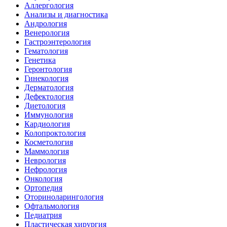
Аллергология
Анализы и диагностика
Андрология
Венерология
Гастроэнтерология
Гематология
Генетика
Геронтология
Гинекология
Дерматология
Дефектология
Диетология
Иммунология
Кардиология
Колопроктология
Косметология
Маммология
Неврология
Нефрология
Онкология
Ортопедия
Оториноларингология
Офтальмология
Педиатрия
Пластическая хирургия