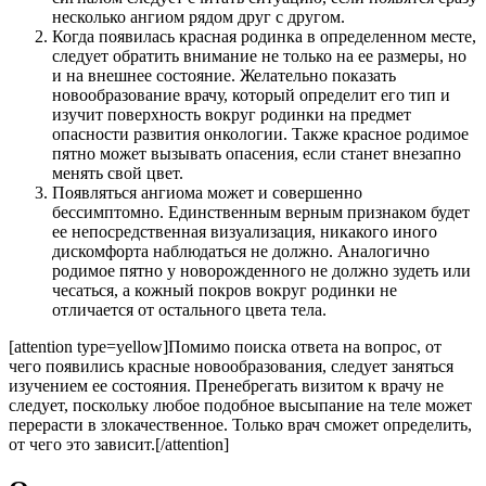
несколько ангиом рядом друг с другом.
Когда появилась красная родинка в определенном месте,
следует обратить внимание не только на ее размеры, но
и на внешнее состояние. Желательно показать
новообразование врачу, который определит его тип и
изучит поверхность вокруг родинки на предмет
опасности развития онкологии. Также красное родимое
пятно может вызывать опасения, если станет внезапно
менять свой цвет.
Появляться ангиома может и совершенно
бессимптомно. Единственным верным признаком будет
ее непосредственная визуализация, никакого иного
дискомфорта наблюдаться не должно. Аналогично
родимое пятно у новорожденного не должно зудеть или
чесаться, а кожный покров вокруг родинки не
отличается от остального цвета тела.
[attention type=yellow]Помимо поиска ответа на вопрос, от
чего появились красные новообразования, следует заняться
изучением ее состояния. Пренебрегать визитом к врачу не
следует, поскольку любое подобное высыпание на теле может
перерасти в злокачественное. Только врач сможет определить,
от чего это зависит.[/attention]