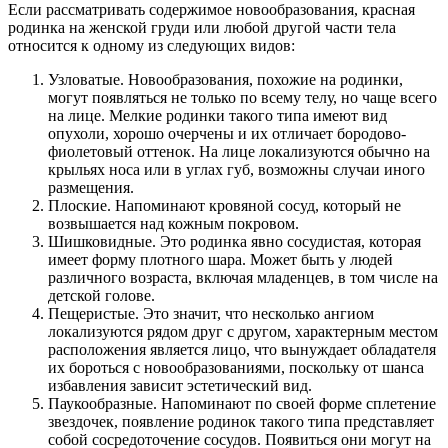
Если рассматривать содержимое новообразования, красная
родинка на женской груди или любой другой части тела
относится к одному из следующих видов:
Узловатые. Новообразования, похожие на родинки,
могут появляться не только по всему телу, но чаще всего
на лице. Мелкие родинки такого типа имеют вид
опухоли, хорошо очерчены и их отличает бородово-
фиолетовый оттенок. На лице локализуются обычно на
крыльях носа или в углах губ, возможны случаи иного
размещения.
Плоские. Напоминают кровяной сосуд, который не
возвышается над кожным покровом.
Шишковидные. Это родинка явно сосудистая, которая
имеет форму плотного шара. Может быть у людей
различного возраста, включая младенцев, в том числе на
детской голове.
Пещеристые. Это значит, что несколько ангиом
локализуются рядом друг с другом, характерным местом
расположения является лицо, что вынуждает обладателя
их бороться с новообразованиями, поскольку от шанса
избавления зависит эстетический вид.
Паукообразные. Напоминают по своей форме сплетение
звездочек, появление родинок такого типа представляет
собой сосредоточение сосудов. Появиться они могут на