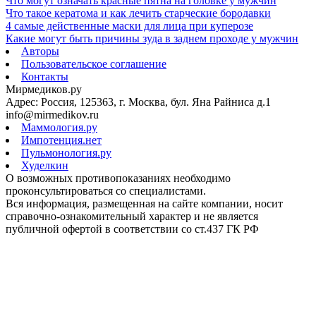
Что могут означать красные пятна на головке у мужчин
Что такое кератома и как лечить старческие бородавки
4 самые действенные маски для лица при куперозе
Какие могут быть причины зуда в заднем проходе у мужчин
Авторы
Пользовательское соглашение
Контакты
Мирмедиков.ру
Адрес: Россия, 125363, г. Москва, бул. Яна Райниса д.1
info@mirmedikov.ru
Маммология.ру
Импотенция.нет
Пульмонология.ру
Худелкин
О возможных противопоказаниях необходимо
проконсультироваться со специалистами.
Вся информация, размещенная на сайте компании, носит
справочно-ознакомительный характер и не является
публичной офертой в соответствии со ст.437 ГК РФ