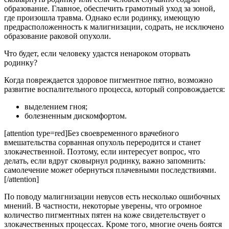
образование. Главное, обеспечить грамотный уход за зоной,
где произошла травма. Однако если родинку, имеющую
предрасположенность к малигнизации, содрать, не исключено
образование раковой опухоли.
Что будет, если человеку удастся ненароком оторвать
родинку?
Когда повреждается здоровое пигментное пятно, возможно
развитие воспалительного процесса, который сопровождается:
выделением гноя;
болезненным дискомфортом.
[attention type=red]Без своевременного врачебного
вмешательства сорванная опухоль переродится и станет
злокачественной. Поэтому, если интересует вопрос, что
делать, если вдруг сковырнул родинку, важно запомнить:
самолечение может обернуться плачевными последствиями.
[/attention]
По поводу малигнизации невусов есть несколько ошибочных
мнений. В частности, некоторые уверены, что огромное
количество пигментных пятен на коже свидетельствует о
злокачественных процессах. Кроме того, многие очень боятся