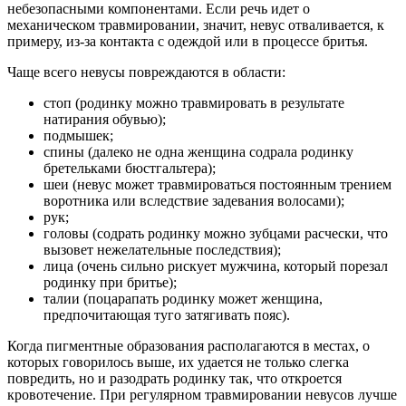
небезопасными компонентами. Если речь идет о
механическом травмировании, значит, невус отваливается, к
примеру, из-за контакта с одеждой или в процессе бритья.
Чаще всего невусы повреждаются в области:
стоп (родинку можно травмировать в результате
натирания обувью);
подмышек;
спины (далеко не одна женщина содрала родинку
бретельками бюстгальтера);
шеи (невус может травмироваться постоянным трением
воротника или вследствие задевания волосами);
рук;
головы (содрать родинку можно зубцами расчески, что
вызовет нежелательные последствия);
лица (очень сильно рискует мужчина, который порезал
родинку при бритье);
талии (поцарапать родинку может женщина,
предпочитающая туго затягивать пояс).
Когда пигментные образования располагаются в местах, о
которых говорилось выше, их удается не только слегка
повредить, но и разодрать родинку так, что откроется
кровотечение. При регулярном травмировании невусов лучше