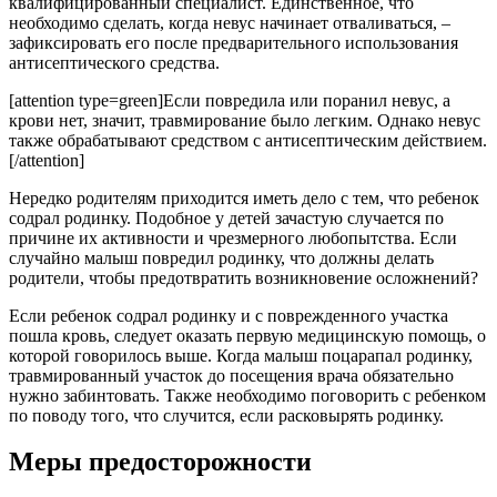
квалифицированный специалист. Единственное, что
необходимо сделать, когда невус начинает отваливаться, –
зафиксировать его после предварительного использования
антисептического средства.
[attention type=green]Если повредила или поранил невус, а
крови нет, значит, травмирование было легким. Однако невус
также обрабатывают средством с антисептическим действием.
[/attention]
Нередко родителям приходится иметь дело с тем, что ребенок
содрал родинку. Подобное у детей зачастую случается по
причине их активности и чрезмерного любопытства. Если
случайно малыш повредил родинку, что должны делать
родители, чтобы предотвратить возникновение осложнений?
Если ребенок содрал родинку и с поврежденного участка
пошла кровь, следует оказать первую медицинскую помощь, о
которой говорилось выше. Когда малыш поцарапал родинку,
травмированный участок до посещения врача обязательно
нужно забинтовать. Также необходимо поговорить с ребенком
по поводу того, что случится, если расковырять родинку.
Меры предосторожности