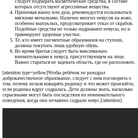
следует подбирать косметические средства, в составе
которых отсутствуют агрессивные вещества.
Принимая ванну или душ, рекомендуется пользоваться
мягкими мочалками. Наличие многих невусов на коже,
особенно выпуклых, предусматривает отказ от скрабов.
Подобные средства не только надрывают невусы, но и
травмируют здоровые участки.
Те, кто имеет пигментные образования на ступнях,
должны покупать лишь удобную обувь.
Во время бритья следует быть максимально
внимательными к невусу, присутствующем на лице.
Важно стараться не задевать область, где он расположен.
[attention type=yellow]Чтобы ребёнок не разодрал
доброкачественное образование, следует с ним поговорить о
том, почему нельзя ковырять родинку и что может произойти,
если родинка вдруг содралась. Дети должны знать, насколько
серьезными могут быть последствия их невнимательного
поведения, когда они нечаянно содрали невус.[/attention]