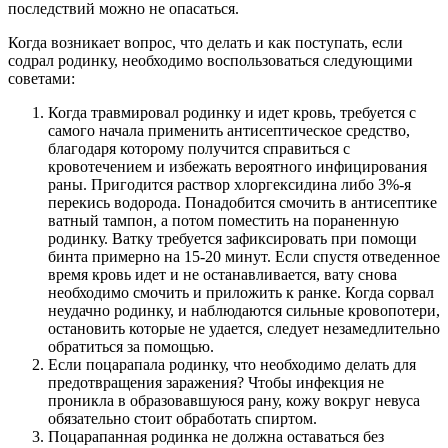
последствий можно не опасаться.
Когда возникает вопрос, что делать и как поступать, если
содрал родинку, необходимо воспользоваться следующими
советами:
Когда травмировал родинку и идет кровь, требуется с
самого начала применить антисептическое средство,
благодаря которому получится справиться с
кровотечением и избежать вероятного инфицирования
раны. Пригодится раствор хлоргексидина либо 3%-я
перекись водорода. Понадобится смочить в антисептике
ватный тампон, а потом поместить на пораненную
родинку. Ватку требуется зафиксировать при помощи
бинта примерно на 15-20 минут. Если спустя отведенное
время кровь идет и не останавливается, вату снова
необходимо смочить и приложить к ранке. Когда сорвал
неудачно родинку, и наблюдаются сильные кровопотери,
остановить которые не удается, следует незамедлительно
обратиться за помощью.
Если поцарапала родинку, что необходимо делать для
предотвращения заражения? Чтобы инфекция не
проникла в образовавшуюся рану, кожу вокруг невуса
обязательно стоит обработать спиртом.
Поцарапанная родинка не должна оставаться без