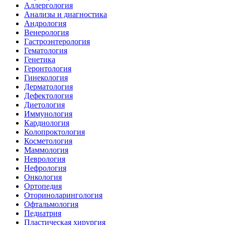
Аллергология
Анализы и диагностика
Андрология
Венерология
Гастроэнтерология
Гематология
Генетика
Геронтология
Гинекология
Дерматология
Дефектология
Диетология
Иммунология
Кардиология
Колопроктология
Косметология
Маммология
Неврология
Нефрология
Онкология
Ортопедия
Оториноларингология
Офтальмология
Педиатрия
Пластическая хирургия