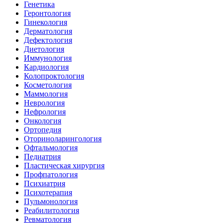
Генетика
Геронтология
Гинекология
Дерматология
Дефектология
Диетология
Иммунология
Кардиология
Колопроктология
Косметология
Маммология
Неврология
Нефрология
Онкология
Ортопедия
Оториноларингология
Офтальмология
Педиатрия
Пластическая хирургия
Профпатология
Психиатрия
Психотерапия
Пульмонология
Реабилитология
Ревматология