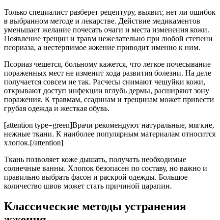
Только специалист разберет рецептуру, выявит, нет ли ошибок
в выбранном методе и лекарстве. Действие медикаментов
уменьшает желание почесать очаги и места изменения кожи.
Появление трещин и травм нежелательно при любой степени
псориаза, а нестерпимое жжение приводит именно к ним.
Псориаз чешется, больному кажется, что легкое почесывание
пораженных мест не изменит хода развития болезни. На деле
получается совсем не так. Расчесы снимают чешуйки кожи,
открывают доступ инфекции вглубь дермы, расширяют зону
поражения. К травмам, ссадинам и трещинам может привести
грубая одежда и жесткая обувь.
[attention type=green]Врачи рекомендуют натуральные, мягкие,
нежные ткани. К наиболее популярным материалам относится
хлопок.[/attention]
Ткань позволяет коже дышать, получать необходимые
солнечные ванны. Хлопок безопасен по составу, но важно и
правильно выбрать фасон и раскрой одежды. Большое
количество швов может стать причиной царапин.
Классические методы устранения
жжения