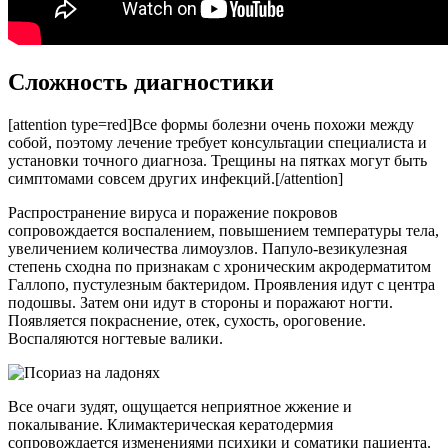
Сложность диагностики
[attention type=red]Все формы болезни очень похожи между
собой, поэтому лечение требует консультации специалиста и
установки точного диагноза. Трещины на пятках могут быть
симптомами совсем других инфекций.[/attention]
Распространение вируса и поражение покровов
сопровождается воспалением, повышением температуры тела,
увеличением количества лимоузлов. Папуло-везикулезная
степень сходна по признакам с хроническим акродерматитом
Галлопо, пустулезным бактеридом. Проявления идут с центра
подошвы. Затем они идут в стороны и поражают ногти.
Появляется покраснение, отек, сухость, ороговение.
Воспаляются ногтевые валики.
Все очаги зудят, ощущается неприятное жжение и
покалывание. Климактерическая кератодермия
сопровождается изменениями психики и соматики пациента.