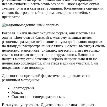
невозможности носить обувь без боли. Любая форма обуви
сжимает очаги и стягивает трещины. Болезненные ощущения
сложно быстро снять без приема лекарств и лечебных
препаратов.
Роговая.
Очаги имеют округлые формы, они плотные на
ощупь. Цвет очагов близкий к желтому. Бляшки имеют
различные размеры: небольшие папулы до больших широких
по площади распространения бляшек. Болезнь выглядит очень
неприятно, напоминает сифилис, поэтому пугает не только
самого носителя псориаза, но и окружающих. Бляшки и
папулы могут, если лечение выбрано неправильно или не
полностью соблюдается, сливаться в единые участки. Они
покрывают всю подошву.
Диагностика при такой форме течения проводится по
различным методикам:
Кератодермия.
Микоз.
Сквамозно – гиперкератическая.
Везикуло-пустулезная.
Другое название типа – псориаз