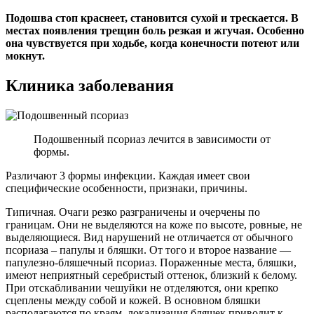
Подошва стоп краснеет, становится сухой и трескается. В
местах появления трещин боль резкая и жгучая. Особенно
она чувствуется при ходьбе, когда конечности потеют или
мокнут.
Клиника заболевания
Подошвенный псориаз лечится в зависимости от
формы.
Различают 3 формы инфекции. Каждая имеет свои
специфические особенности, признаки, причины.
Типичная.
Очаги резко разграничены и очерчены по
границам. Они не выделяются на коже по высоте, ровные, не
выделяющиеся. Вид нарушений не отличается от обычного
псориаза – папулы и бляшки. От того и второе название —
папулезно-бляшечный псориаз. Пораженные места, бляшки,
имеют неприятный серебристый оттенок, близкий к белому.
При отскабливании чешуйки не отделяются, они крепко
сцеплены между собой и кожей. В основном бляшки
располагаются по краям, локализация бляшек приводит к