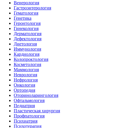
Венерология
Гастроэнтерология
Гематология
Генетика
Геронтология
Гинекология
Дерматология
Дефектология
Диетология
Иммунология
Кардиология
Колопроктология
Косметология
Маммология
Неврология
Нефрология
Онкология
Ортопедия
Оториноларингология
Офтальмология
Педиатрия
Пластическая хирургия
Профпатология
Психиатрия
Психотерапия