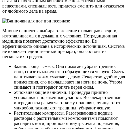
связана с постоянным контактом с нежелательными
веществами, специальность придется сменить или отказаться
от любимого дела на время.
Многие пациенты выбирают лечение с помощью средств,
изготавливаемых в домашних условиях. Нетрадиционная
медицина помогает достаточно эффективно. Ее
эффективность описана в исторических источниках. Система
не включает единственный препарат, она состоит из
нескольких средств.
Заживляющая смесь.
Она помогает убрать трещины
стоп, снизить количество образующихся чешуек. Смесь
напитывает кожу, смягчает дерму. Лекарство удобно для
применения, его накладывают на ноги на ночь. Утром
снимают и повторяют опять перед сном.
Успокаивающие ванночки.
Процедура приятно
успокаивает пораженные участки. Все лекарственные
ингредиенты размягчают кожу подошвы, очищают от
микробов, заживляют трещины, убирают чешую.
Растительные компрессы.
Разогревающие водные
растворы с растительными компонентами помогают
распарить ноги, проникают внутрь очага поражения,
добираясь до глубоких слоев инфекции. Причины